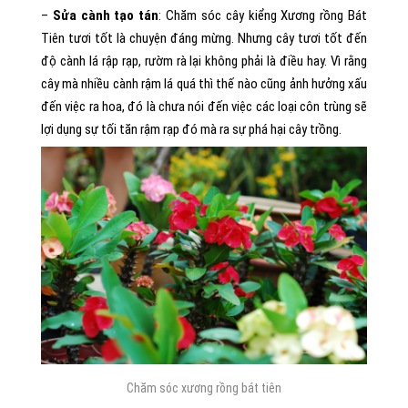
–
Sửa cành tạo tán
: Chăm sóc cây kiểng Xương rồng Bát
Tiên tươi tốt là chuyện đáng mừng. Nhưng cây tươi tốt đến
độ cành lá rập rạp, rườm rà lại không phải là điều hay. Vì rằng
cây mà nhiều cành rậm lá quá thì thế nào cũng ảnh hưởng xấu
đến việc ra hoa, đó là chưa nói đến việc các loại côn trùng sẽ
lợi dụng sự tối tăn rậm rạp đó mà ra sự phá hại cây trồng.
Chăm sóc xương rồng bát tiên