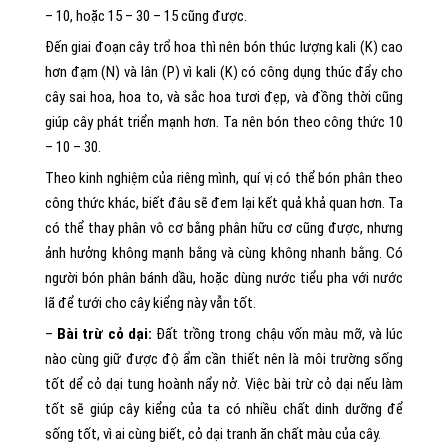
– 10, hoặc 15 – 30 – 15 cũng được.
Đến giai đoạn cây trổ hoa thì nên bón thúc lượng kali (K) cao
hơn đạm (N) và lân (P) vì kali (K) có công dụng thúc đẩy cho
cây sai hoa, hoa to, và sắc hoa tươi đẹp, và đồng thời cũng
giúp cây phát triển mạnh hơn. Ta nên bón theo công thức 10
– 10 – 30.
Theo kinh nghiệm của riêng mình, quí vị có thể bón phân theo
công thức khác, biết đâu sẽ đem lại kết quả khả quan hơn. Ta
có thể thay phân vô cơ bằng phân hữu cơ cũng được, nhưng
ảnh hưởng không mạnh bằng và cùng không nhanh bằng. Có
người bón phân bánh dầu, hoặc dùng nước tiểu pha với nước
lã để tưới cho cây kiểng này vẫn tốt.
–
Bài trừ cỏ dại:
Đất trồng trong chậu vốn màu mỡ, và lúc
nào cùng giữ được độ ẩm cần thiết nên là môi trường sống
tốt dể cỏ dại tung hoành nẩy nở. Việc bài trừ cỏ dại nếu làm
tốt sẽ giúp cây kiểng của ta có nhiều chất dinh dưỡng để
sống tốt, vì ai cùng biết, cỏ dại tranh ăn chất màu của cây.