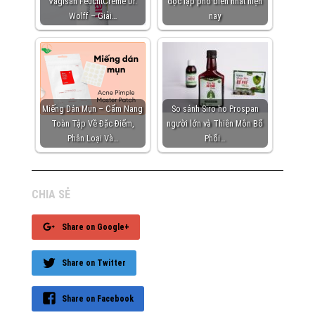
Vagisan FeuchtCreme Dr.
độc lập phổ biến nhất hiện
Wolff – Giải…
nay
Miếng Dán Mụn – Cẩm Nang
So sánh Siro ho Prospan
Toàn Tập Về Đặc Điểm,
người lớn và Thiên Môn Bổ
Phân Loại Và…
Phổi…
CHIA SẺ
Share on Google+
Share on Twitter
Share on Facebook