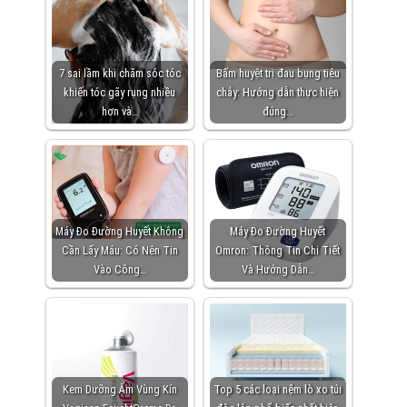
7 sai lầm khi chăm sóc tóc
Bấm huyệt trị đau bụng tiêu
khiến tóc gãy rụng nhiều
chảy: Hướng dẫn thực hiện
hơn và…
đúng…
Máy Đo Đường Huyết Không
Máy Đo Đường Huyết
Cần Lấy Máu: Có Nên Tin
Omron: Thông Tin Chi Tiết
Vào Công…
Và Hướng Dẫn…
Kem Dưỡng Ẩm Vùng Kín
Top 5 các loại nệm lò xo túi