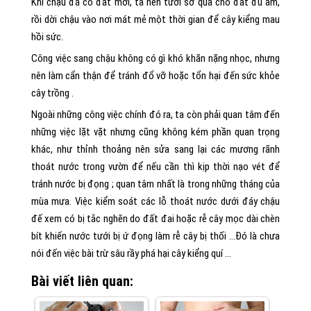
Khi chậu đá có đất mới, ta nên tưới sơ qua cho đất đủ ẩm,
rồi dời chậu vào nơi mát mẻ một thời gian để cây kiểng mau
hồi sức.
Công việc sang chậu không có gì khó khăn nặng nhọc, nhưng
nên làm cẩn thận để tránh đổ vỡ hoặc tổn hại đến sức khỏe
cây trồng .
Ngoài những công việc chính đó ra, ta còn phải quan tâm đến
những việc lặt vặt nhưng cũng không kém phần quan trọng
khác, như thỉnh thoảng nên sửa sang lại các mương rãnh
thoát nước trong vườn để nếu cần thì kịp thời nạo vét để
tránh nước bị đọng ; quan tâm nhất là trong những tháng của
mùa mưa. Việc kiểm soát các lỗ thoát nước dưới đáy chậu
đế xem có bị tắc nghẽn do đất đai hoặc rễ cây mọc dài chèn
bít khiến nước tưới bị ứ đọng làm rễ cây bị thối …Đó là chưa
nói đến việc bài trừ sâu rầy phá hại cây kiểng quí …
Bài viết liên quan: