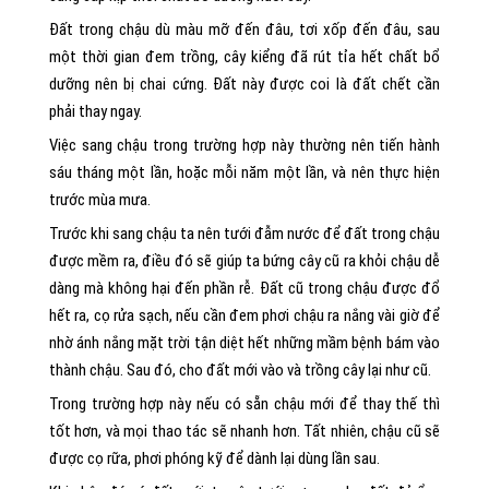
Đất trong chậu dù màu mỡ đến đâu, tơi xốp đến đâu, sau
một thời gian đem trồng, cây kiểng đã rút tỉa hết chất bổ
dưỡng nên bị chai cứng. Đất này được coi là đất chết cần
phải thay ngay.
Việc sang chậu trong trường hợp này thường nên tiến hành
sáu tháng một lần, hoặc mỗi năm một lần, và nên thực hiện
trước mùa mưa.
Trước khi sang chậu ta nên tưới đẫm nước để đất trong chậu
được mềm ra, điều đó sẽ giúp ta bứng cây cũ ra khỏi chậu dễ
dàng mà không hại đến phần rễ. Đất cũ trong chậu được đổ
hết ra, cọ rửa sạch, nếu cần đem phơi chậu ra nắng vài giờ để
nhờ ánh nắng mặt trời tận diệt hết những mầm bệnh bám vào
thành chậu. Sau đó, cho đất mới vào và trồng cây lại như cũ.
Trong trường hợp này nếu có sẵn chậu mới để thay thế thì
tốt hơn, và mọi thao tác sẽ nhanh hơn. Tất nhiên, chậu cũ sẽ
được cọ rữa, phơi phóng kỹ để dành lại dùng lần sau.