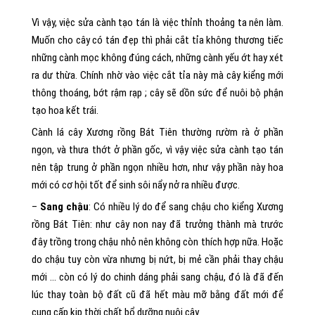
Vì vậy, việc sửa cành tạo tán là việc thỉnh thoảng ta nên làm.
Muốn cho cây có tán đẹp thì phải cắt tỉa không thương tiếc
những cành mọc không đúng cách, những cành yếu ớt hay xét
ra dư thừa. Chính nhờ vào việc cắt tỉa này mà cây kiểng mới
thông thoáng, bớt rậm rạp ; cây sẽ dồn sức để nuôi bộ phận
tạo hoa kết trái.
Cành lá cây Xương rồng Bát Tiên thường rườm rà ở phần
ngọn, và thưa thớt ở phần gốc, vì vậy việc sửa cành tạo tán
nên tập trung ở phần ngọn nhiều hơn, như vậy phần này hoa
mới có cơ hội tốt để sinh sôi nẩy nở ra nhiều được.
–
Sang chậu
: Có nhiều lý do để sang chậu cho kiểng Xương
rồng Bát Tiên: như cây non nay đã trưởng thành mà trước
đây trồng trong chậu nhỏ nên không còn thích hợp nữa. Hoặc
do chậu tuy còn vừa nhưng bị nứt, bị mẻ cần phải thay chậu
mới … còn có lý do chinh dáng phải sang chậu, đó là đã đến
lúc thay toàn bộ đất cũ đã hết màu mỡ bằng đất mới để
cung cấp kịp thời chất bổ dưỡng nuôi cây.