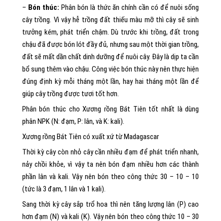
–
Bón thúc:
Phân bón là thức ăn chính cần có để nuôi sống
cây trồng. Vì vậy hễ trồng đất thiếu màu mỡ thì cây sẽ sinh
trưởng kém, phát triển chậm. Dù trước khi trồng, đất trong
chậu đã được bón lót đầy đủ, nhưng sau một thời gian trồng,
đất sẽ mất dần chất dinh dưỡng để nuôi cây. Đây là dịp ta cần
bổ sung thêm vào chậu. Công việc bón thúc này nên thực hiện
đúng định kỳ mỗi tháng một lần, hay hai tháng một lần để
giúp cây trồng được tươi tốt hơn.
Phân bón thúc cho Xương rồng Bát Tiên tốt nhất là dùng
phân NPK (N: đạm, P: lân, và K: kali).
Xương rồng Bát Tiên có xuất xứ từ Madagascar
Thời kỳ cây còn nhỏ cây cần nhiều đạm để phát triển nhanh,
nảy chồi khỏe, vì vậy ta nên bón đạm nhiều hơn các thành
phần lân và kali. Vậy nên bón theo công thức 30 – 10 – 10
(tức là 3 đạm, 1 lân và 1 kali).
Sang thời kỳ cây sắp trổ hoa thì nên tăng lượng lân (P) cao
hơn đạm (N) và kali (K). Vậy nên bón theo công thức 10 – 30