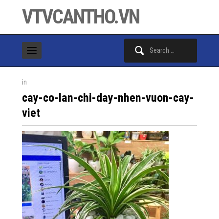
VTVCANTHO.VN
Search
for:
in
cay-co-lan-chi-day-nhen-vuon-cay-
viet