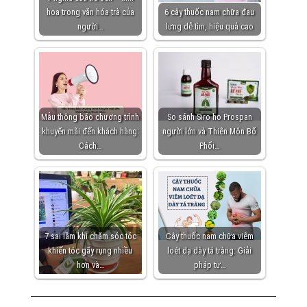
hoa trong văn hóa trà của
6 cây thuốc nam chữa đau
người…
lưng dễ tìm, hiệu quả cao
Mẫu thông báo chương trình
So sánh Siro ho Prospan
khuyến mãi đến khách hàng:
người lớn và Thiên Môn Bổ
Cách…
Phổi…
7 sai lầm khi chăm sóc tóc
Cây thuốc nam chữa viêm
khiến tóc gãy rụng nhiều
loét dạ dày tá tràng: Giải
hơn và…
pháp tự…