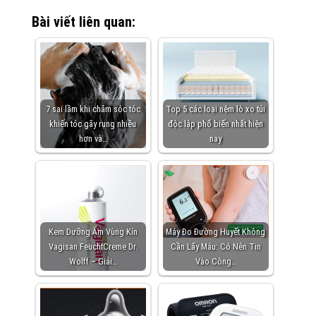
Bài viết liên quan:
7 sai lầm khi chăm sóc tóc
Top 5 các loại nệm lò xo túi
khiến tóc gãy rụng nhiều
độc lập phổ biến nhất hiện
hơn và…
nay
Kem Dưỡng Ẩm Vùng Kín
Máy Đo Đường Huyết Không
Vagisan FeuchtCreme Dr.
Cần Lấy Máu: Có Nên Tin
Wolff – Giải…
Vào Công…