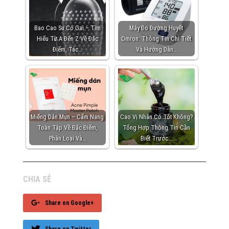
Bao Cao Su Có Gai – Tìm
Máy Đo Đường Huyết
Hiểu Từ A Đến Z Về Đặc
Omron: Thông Tin Chi Tiết
Điểm, Tác…
Và Hướng Dẫn…
Miếng Dán Mụn – Cẩm Nang
Cao Vị Nhân Có Tốt Không?
Toàn Tập Về Đặc Điểm,
Tổng Hợp Thông Tin Cần
Phân Loại Và…
Biết Trước…
CHIA SẺ
Share on Google+
Share on Twitter