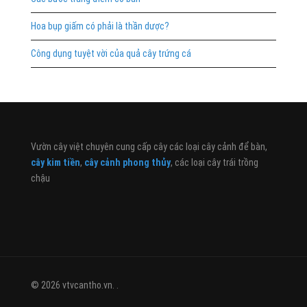
Hoa bụp giấm có phải là thần dược?
Công dụng tuyệt vời của quả cây trứng cá
Vườn cây việt chuyên cung cấp cây các loại cây cảnh để bàn,
cây kim tiền
,
cây cảnh phong thủy
, các loại cây trái trồng
chậu
© 2026 vtvcantho.vn. .