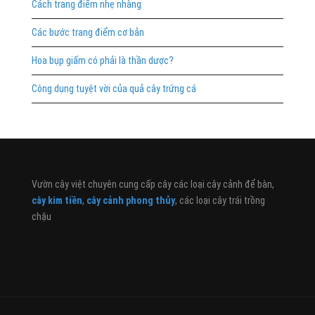
Cách trang điểm nhẹ nhàng
Các bước trang điểm cơ bản
Hoa bụp giấm có phải là thần dược?
Công dụng tuyệt vời của quả cây trứng cá
Vườn cây việt chuyên cung cấp cây các loại cây cảnh để bàn,
cây kim tiền
,
cây cảnh phong thủy
, các loại cây trái trồng
chậu