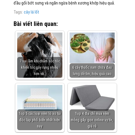
đầu gối bớt sưng và ngăn ngừa bệnh xương khớp hiệu quả.
Tags:
cây lá lốt
Bài viết liên quan:
7 sai lầm khi chăm sóc tóc
khiến tóc gãy rụng nhiều
6 cây thuốc nam chữa đau
hơn và…
lưng dễ tìm, hiệu quả cao
Top 5 các loại nệm lò xo túi
Top 4 địa chỉ mua nệm
độc lập phổ biến nhất hiện
mỏng gấp gọn online uy tín,
nay
giá rẻ