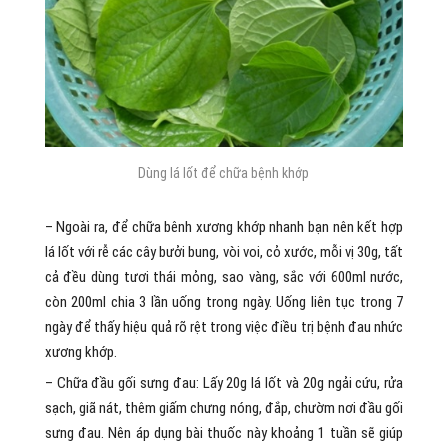
Dùng lá lốt để chữa bệnh khớp
– Ngoài ra, để chữa bênh xương khớp nhanh bạn nên kết hợp
lá lốt với rễ các cây bưởi bung, vòi voi, cỏ xước, mỗi vị 30g, tất
cả đều dùng tươi thái mỏng, sao vàng, sắc với 600ml nước,
còn 200ml chia 3 lần uống trong ngày. Uống liên tục trong 7
ngày để thấy hiệu quả rõ rệt trong việc điều trị bệnh đau nhức
xương khớp.
– Chữa đầu gối sưng đau: Lấy 20g lá lốt và 20g ngải cứu, rửa
sạch, giã nát, thêm giấm chưng nóng, đắp, chườm nơi đầu gối
sưng đau. Nên áp dụng bài thuốc này khoảng 1 tuần sẽ giúp