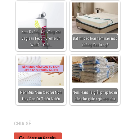
Kem Dưỡng Ẩm Vùng Kín
Vagisan FeuchtCreme Dr.
Bật mí các loại nệm nào mát
Wolff – Giải…
không đau lưng?
Nên Mua Nệm Cao Su Non
Nệm Hana là giải pháp hoàn
Hay Cao Su Thiên Nhiên
hảo cho giấc ngủ mọi nhà
CHIA SẺ
Share on Google+