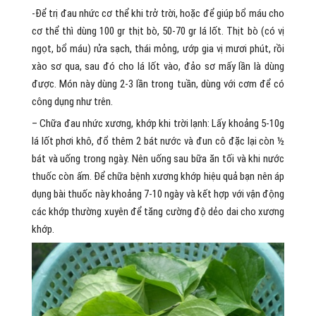
-Để trị đau nhức cơ thể khi trở trời, hoặc để giúp bổ máu cho
cơ thể thì dùng 100 gr thịt bò, 50-70 gr lá lốt. Thịt bò (có vị
ngọt, bổ máu) rửa sạch, thái mỏng, ướp gia vị mươi phút, rồi
xào sơ qua, sau đó cho lá lốt vào, đảo sơ mấy lần là dùng
được. Món này dùng 2-3 lần trong tuần, dùng với cơm để có
công dụng như trên.
– Chữa đau nhức xương, khớp khi trời lạnh: Lấy khoảng 5-10g
lá lốt phơi khô, đổ thêm 2 bát nước và đun cô đặc lại còn ½
bát và uống trong ngày. Nên uống sau bữa ăn tối và khi nước
thuốc còn ấm. Để chữa bệnh xương khớp hiệu quả bạn nên áp
dụng bài thuốc này khoảng 7-10 ngày và kết hợp với vận động
các khớp thường xuyên để tăng cường độ dẻo dai cho xương
khớp.