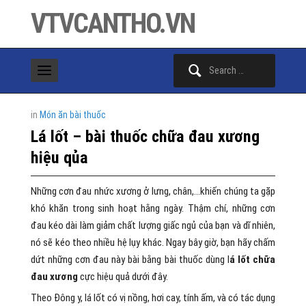
VTVCANTHO.VN
Search
for:
in
Món ăn bài thuốc
Lá lốt – bài thuốc chữa đau xương
hiệu qủa
Những cơn đau nhức xương ở lưng, chân,…khiến chúng ta gặp
khó khăn trong sinh hoạt hằng ngày. Thậm chí, những cơn
đau kéo dài làm giảm chất lượng giấc ngủ của bạn và dĩ nhiên,
nó sẽ kéo theo nhiều hệ lụy khác. Ngay bây giờ, bạn hãy chấm
dứt những cơn đau này bài bằng bài thuốc dùng l
á lốt chữa
đau xương
cực hiệu quả dưới đây.
Theo Đông y, lá lốt có vị nồng, hơi cay, tính ấm, và có tác dụng