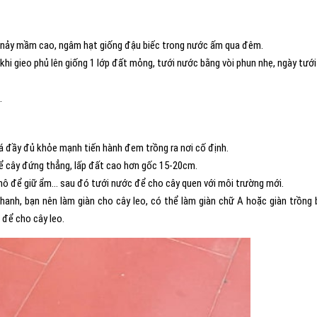
g nảy mầm cao, ngâm hạt giống đậu biếc trong nước ấm qua đêm.
khi gieo phủ lên giống 1 lớp đất mỏng, tưới nước bằng vòi phun nhẹ, ngày tưới
.
 lá đầy đủ khỏe mạnh tiến hành đem trồng ra nơi cố định.
 để cây đứng thẳng, lấp đất cao hơn gốc 15-20cm.
khô để giữ ẩm… sau đó tưới nước để cho cây quen với môi trường mới.
nhanh, bạn nên làm giàn cho cây leo, có thể làm giàn chữ A hoặc giàn trồng 
 để cho cây leo.