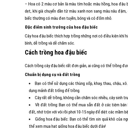
– Hoa có 2 màu cơ bản là màu tím hoặc màu hồng, hoa đậu bi
dẹt, khi già chuyển dần từ màu xanh non sang màu nâu đậm, 
biếc thường có màu đen tuyền, bóng và có đốm nhỏ.
Đặc điểm sinh trưởng của hoa đậu biếc
Cây hoa đậu biếc thích hợp trồng những nơi có điều kiện khí h
bình, dễ trồng và dễ chăm sóc.
Cách trồng hoa đậu biếc
Cách trồng cây đậu biếc rất đơn giản, ai cũng có thể trồng đ
Chuẩn bị dụng cụ và đất trồng
Bạn có thể sử dụng các thùng xốp, khay, thau, chậu, xô
dụng mảnh đất trống để trồng.
Cây rất dễ trồng, không cần chăm sóc nhiều, cây sinh trư
Về đất trồng: Bạn có thể mua sẵn đất ở các tiệm bán 
đất, nhớ trộn với vôi rồi phơi 10-15 ngày để diệt các mầm b
Giống hoa đậu biếc: Bạn có thể tìm xin quả khô của n
thể xem mua hat giống hoa đậu biếc dưới đây!