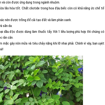
n và còn được ứng dụng trong ngành nhuộm.
a lão hóa tốt. Chất cliotide trong hoa đậu biếc còn có khả năng ức chế tế
khác nên được trồng để cải tạo đất và làm phân xanh.
và săn da.
oại dầu độc được dùng làm thuốc tẩy. Với 1 liều lượng phù hợp thì chúng có
ọc rắn cắn.
m mặc gây nôn mửa và tiêu chảy nặng khi lỡ nhai phải. Chính vì vậy, bạn uyệt
hé!