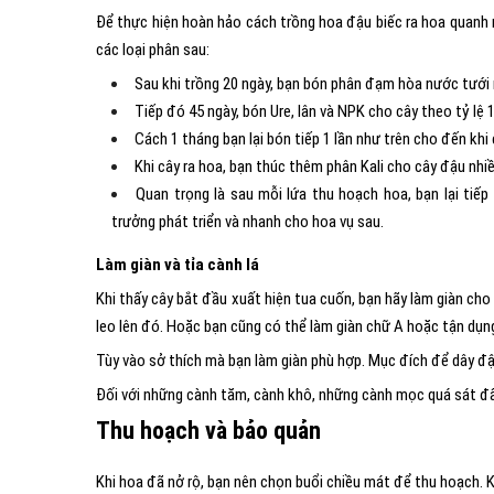
Để thực hiện hoàn hảo cách trồng hoa đậu biếc ra hoa quanh
các loại phân sau:
Sau khi trồng 20 ngày, bạn bón phân đạm hòa nước tưới 
Tiếp đó 45 ngày, bón Ure, lân và NPK cho cây theo tỷ lệ 1
Cách 1 tháng bạn lại bón tiếp 1 lần như trên cho đến khi 
Khi cây ra hoa, bạn thúc thêm phân Kali cho cây đậu nhi
Quan trọng là sau mỗi lứa thu hoạch hoa, bạn lại tiế
trưởng phát triển và nhanh cho hoa vụ sau.
Làm giàn và tỉa cành lá
Khi thấy cây bắt đầu xuất hiện tua cuốn, bạn hãy làm giàn ch
leo lên đó. Hoặc bạn cũng có thể làm giàn chữ A hoặc tận dụ
Tùy vào sở thích mà bạn làm giàn phù hợp. Mục đích để dây đậ
Đối với những cành tăm, cành khô, những cành mọc quá sát đất
Thu hoạch và bảo quản
Khi hoa đã nở rộ, bạn nên chọn buổi chiều mát để thu hoạch. K