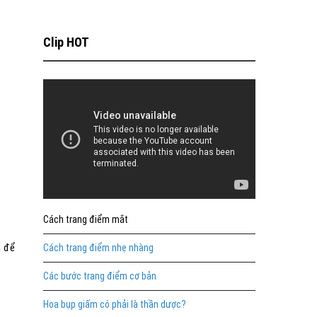
Clip HOT
Cách trang điểm mắt
m để
Cách trang điểm nhẹ nhàng
Các bước trang điểm cơ bản
Hoa bụp giấm có phải là thần dược?