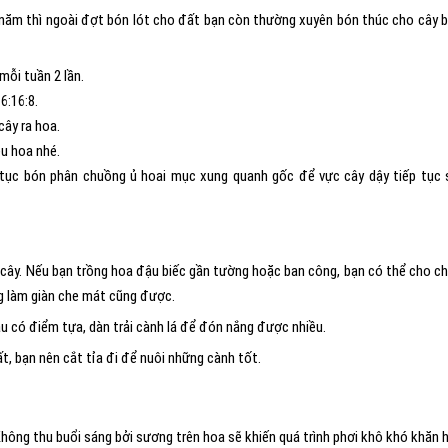
 năm thì ngoài đợt bón lót cho đất bạn còn thường xuyên bón thúc cho cây 
mỗi tuần 2 lần.
6:16:8.
cây ra hoa.
ều hoa nhé.
p tục bón phân chuồng ủ hoai mục xung quanh gốc để vực cây dậy tiếp tục 
o cây. Nếu bạn trồng hoa đậu biếc gần tường hoặc ban công, bạn có thể cho c
ng làm giàn che mát cũng được.
u có điểm tựa, dàn trải cành lá để đón nắng được nhiều.
, bạn nên cắt tỉa đi để nuôi những cành tốt.
hông thu buổi sáng bởi sương trên hoa sẽ khiến quá trình phơi khô khó khăn 