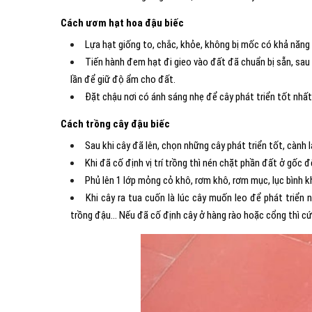
Cách ươm hạt hoa đậu biếc
Lựa hạt giống to, chắc, khỏe, không bị mốc có khả năn
Tiến hành đem hạt đi gieo vào đất đã chuẩn bị sẵn, sau 
lần để giữ độ ẩm cho đất.
Đặt chậu nơi có ánh sáng nhẹ để cây phát triển tốt nhất
Cách trồng cây đậu biếc
Sau khi cây đã lên, chọn những cây phát triển tốt, cành
Khi đã cố định vị trí trồng thì nén chặt phần đất ở gốc
Phủ lên 1 lớp mỏng cỏ khô, rơm khô, rơm mục, lục bình 
Khi cây ra tua cuốn là lúc cây muốn leo để phát triển 
trồng đậu… Nếu đã cố định cây ở hàng rào hoặc cổng thì cứ