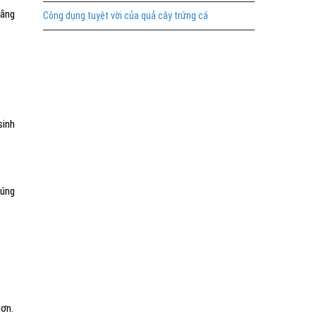
bằng
Công dụng tuyệt vời của quả cây trứng cá
sinh
húng
hơn.