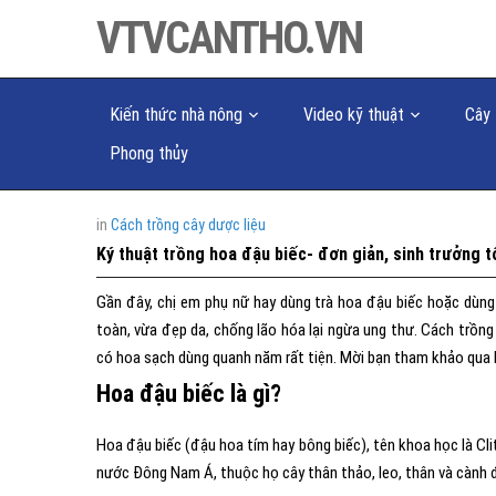
VTVCANTHO.VN
Kiến thức nhà nông
Video kỹ thuật
Cây 
Phong thủy
in
Cách trồng cây dược liệu
Ký thuật trồng hoa đậu biếc- đơn giản, sinh trưởng t
Gần đây, chị em phụ nữ hay dùng trà hoa đậu biếc hoặc dùn
toàn, vừa đẹp da, chống lão hóa lại ngừa ung thư. Cách trồng
có hoa sạch dùng quanh năm rất tiện. Mời bạn tham khảo qua b
Hoa đậu biếc là gì?
Hoa đậu biếc (đậu hoa tím hay bông biếc), tên khoa học là Cl
nước Đông Nam Á, thuộc họ cây thân thảo, leo, thân và cành 