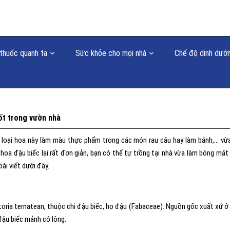
thuốc quanh ta
Sức khỏe cho mọi nhà
Chế độ dinh dưỡ
ốt trong vườn nhà
g loại hoa này làm màu thực phẩm trong các món rau câu hay làm bánh,… vừ
 hoa đậu biếc lại rất đơn giản, bạn có thể tự trồng tại nhà vừa làm bóng mát
ài viết dưới đây.
itoria ternatean, thuộc chi đậu biếc, họ đậu (Fabaceae). Nguồn gốc xuất xứ ở
đậu biếc mảnh có lông.