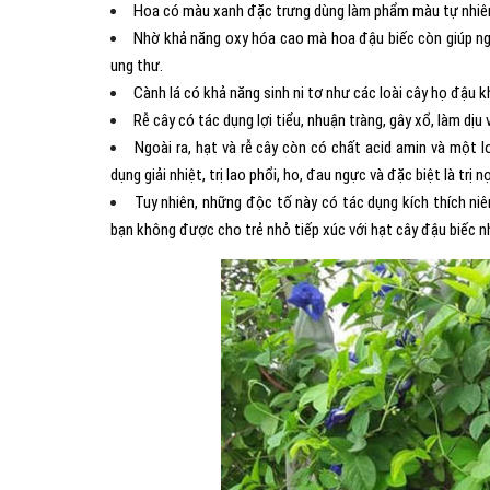
Hoa có màu xanh đặc trưng dùng làm phẩm màu tự nhiê
Nhờ khả năng oxy hóa cao mà hoa đậu biếc còn giúp ngừ
ung thư.
Cành lá có khả năng sinh ni tơ như các loài cây họ đậu 
Rễ cây có tác dụng lợi tiểu, nhuận tràng, gây xổ, làm dịu 
Ngoài ra, hạt và rễ cây còn có chất acid amin và một l
dụng giải nhiệt, trị lao phổi, ho, đau ngực và đặc biệt là trị n
Tuy nhiên, những độc tố này có tác dụng kích thích niê
bạn không được cho trẻ nhỏ tiếp xúc với hạt cây đậu biếc n