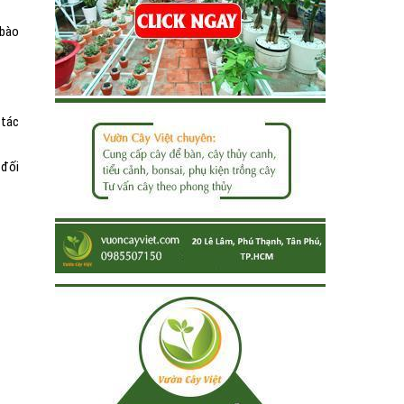
 bào
 tác
 đối