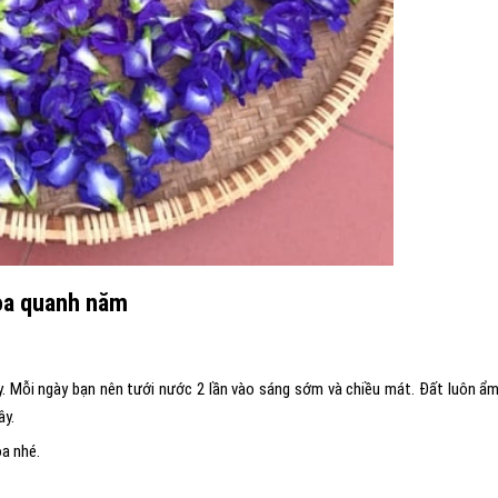
hoa quanh năm
ây. Mỗi ngày bạn nên tưới nước 2 lần vào sáng sớm và chiều mát. Đất luôn ẩ
ây.
oa nhé.