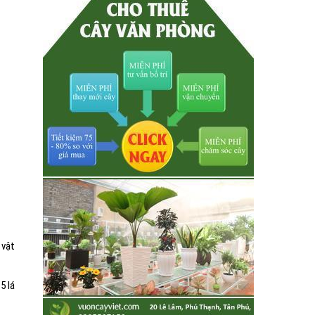
 vật
5 lá