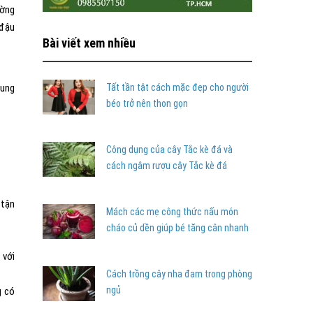
ường
 đậu
Bài viết xem nhiều
rung
Tất tần tật cách mặc đẹp cho người
béo trở nên thon gọn
Công dụng của cây Tắc kè đá và
cách ngâm rượu cây Tắc kè đá
 tận
Mách các mẹ công thức nấu món
cháo củ dền giúp bé tăng cân nhanh
 với
Cách trồng cây nha đam trong phòng
ngủ
g có