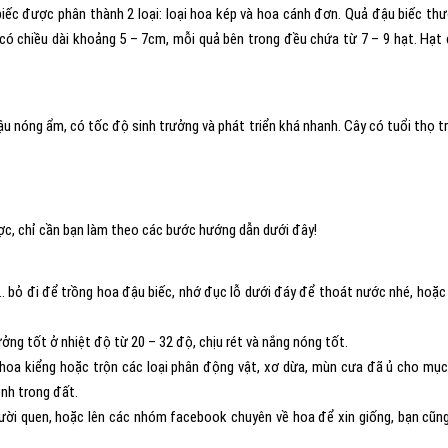
ếc được phân thành 2 loại: loại hoa kép và hoa cánh đơn. Quả đậu biếc th
có chiều dài khoảng 5 – 7cm, mỗi quả bên trong đều chứa từ 7 – 9 hạt. Hạt
ậu nóng ẩm, có tốc độ sinh trưởng và phát triển khá nhanh. Cây có tuổi thọ t
ược, chỉ cần bạn làm theo các bước hướng dẫn dưới đây!
… bỏ đi để trồng hoa đậu biếc, nhớ đục lỗ dưới đáy để thoát nước nhé, hoặc
ởng tốt ở nhiệt độ từ 20 – 32 độ, chịu rét và nắng nóng tốt.
hoa kiểng hoặc trộn các loại phân động vật, xơ dừa, mùn cưa đã ủ cho mục
ệnh trong đất.
gười quen, hoặc lên các nhóm facebook chuyên về hoa để xin giống, bạn cũn