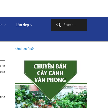
Search
ng
Làm đẹp
for:
sâm Hàn Quốc
a an
 vừa
 các