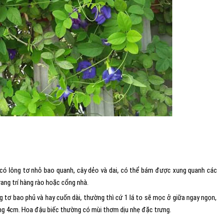
ó lông tơ nhỏ bao quanh, cây dẻo và dai, có thể bám được xung quanh các
rang trí hàng rào hoặc cổng nhà.
g tơ bao phủ và hay cuốn dài, thường thì cứ 1 lá to sẽ mọc ở giữa ngay ngọn, 
ảng 4cm. Hoa đậu biếc thường có mùi thơm dịu nhẹ đặc trưng.