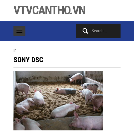
VTVCANTHO.VN
Search
for:
in
SONY DSC