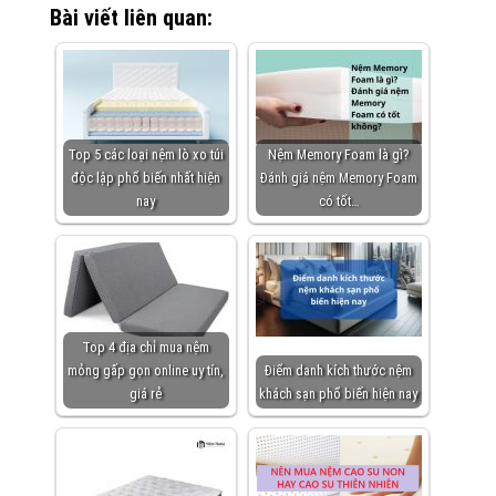
Bài viết liên quan:
Top 5 các loại nệm lò xo túi
Nệm Memory Foam là gì?
độc lập phổ biến nhất hiện
Đánh giá nệm Memory Foam
nay
có tốt…
Top 4 địa chỉ mua nệm
mỏng gấp gọn online uy tín,
Điểm danh kích thước nệm
giá rẻ
khách sạn phổ biến hiện nay