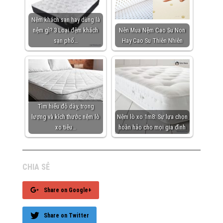
Nệm khách sạn hay dùng là
nệm gì? 3 Loại đệm khách
Nên Mua Nệm Cao Su Non
sạn phổ…
Hay Cao Su Thiên Nhiên
Tìm hiểu độ dày, trọng
lượng và kích thước nệm lò
Nệm lò xo 1m8: Sự lựa chọn
xo tiêu…
hoàn hảo cho mọi gia đình
CHIA SẺ
Share on Google+
Share on Twitter