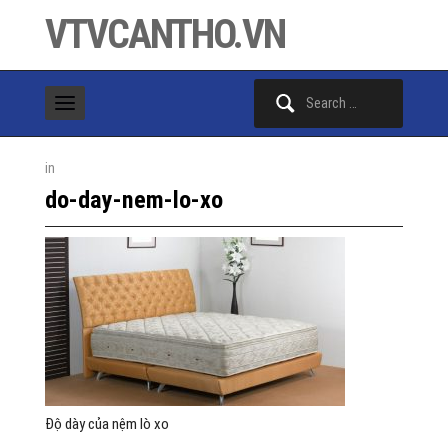
VTVCANTHO.VN
Search
for:
in
do-day-nem-lo-xo
Độ dày của nệm lò xo