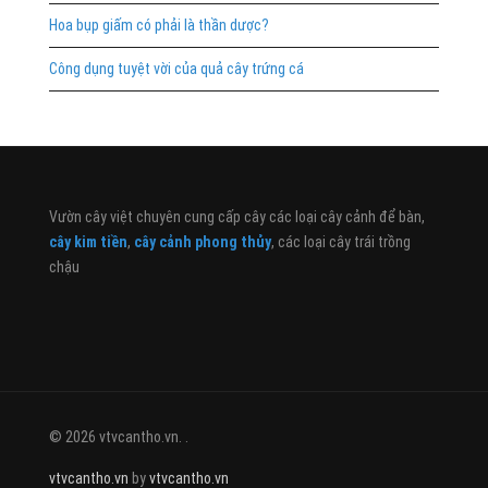
Hoa bụp giấm có phải là thần dược?
Công dụng tuyệt vời của quả cây trứng cá
Vườn cây việt chuyên cung cấp cây các loại cây cảnh để bàn,
cây kim tiền
,
cây cảnh phong thủy
, các loại cây trái trồng
chậu
© 2026 vtvcantho.vn. .
vtvcantho.vn
by
vtvcantho.vn