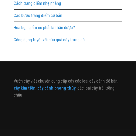
Cách trang điểm nhẹ nhàng
Các bước trang điểm cơ bản
Hoa bụp giấm có phải là thần dược?
Công dụng tuyệt vời của quả cây trứng cá
Vườn cây việt chuyên cung cấp cây các loại cây cảnh để bàn,
cây kim tiền
,
cây cảnh phong thủy
, các loại cây trái trồng
chậu