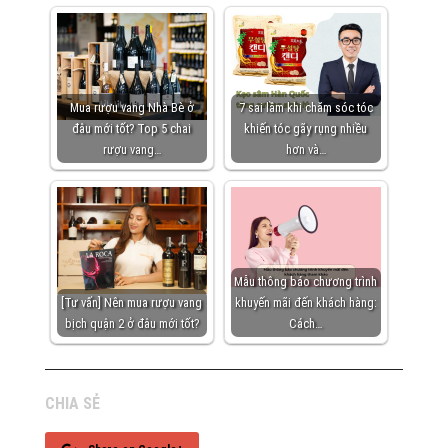
Mua rượu vang Nhà Bè ở
7 sai lầm khi chăm sóc tóc
đâu mới tốt? Top 5 chai
khiến tóc gãy rụng nhiều
rượu vang…
hơn và…
Mẫu thông báo chương trình
[Tư vấn] Nên mua rượu vang
khuyến mãi đến khách hàng:
bịch quận 2 ở đâu mới tốt?
Cách…
CHIA SẺ