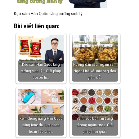
Kẹo sâm Hàn Quốc tăng cường sinh lý
Bài viết liên quan:
Kẹo sâm Hàn Quốc tăng
Hướng dẫn cách ngâm sâm
cường sinh lý – Giải pháp
Ngọc Linh với mật ong đơn
bồi bổ từ…
giản, dễ…
Kem chống nắng Hàn Quốc
Bài thuốc bổ thận tráng
nâng tone da: Lựa chọn
dương ngâm rượu: Giải
hoàn hảo cho…
pháp hiệu quả…