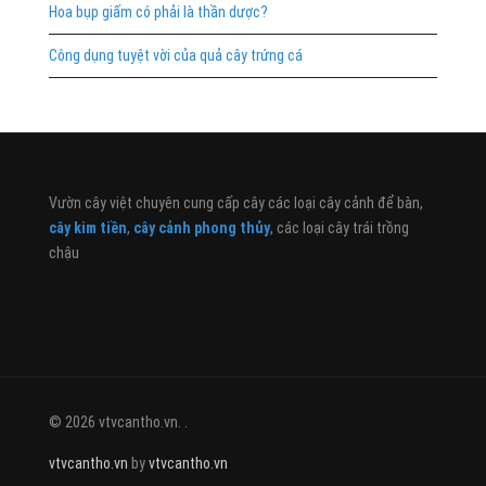
Hoa bụp giấm có phải là thần dược?
Công dụng tuyệt vời của quả cây trứng cá
Vườn cây việt chuyên cung cấp cây các loại cây cảnh để bàn,
cây kim tiền
,
cây cảnh phong thủy
, các loại cây trái trồng
chậu
© 2026 vtvcantho.vn. .
vtvcantho.vn
by
vtvcantho.vn