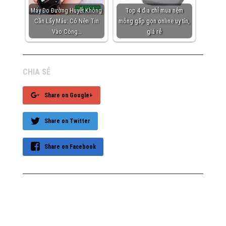
Máy Đo Đường Huyết Không
Top 4 địa chỉ mua nệm
Cần Lấy Máu: Có Nên Tin
mỏng gấp gọn online uy tín,
Vào Công…
giá rẻ
CHIA SẺ
Share on Google+
Share on Twitter
Share on Facebook