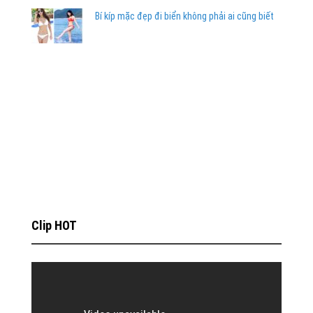
Bí kíp mặc đẹp đi biển không phải ai cũng biết
Clip HOT