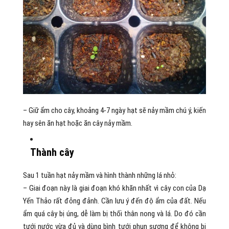
– Giữ ẩm cho cây, khoảng 4-7 ngày hạt sẽ nảy mầm chú ý, kiến
hay sên ăn hạt hoặc ăn cây nảy mầm.
Thành cây
Sau 1 tuần hạt nảy mầm và hình thành những lá nhỏ:
– Giai đoạn này là giai đoạn khó khăn nhất vì cây con của Dạ
Yến Thảo rất đỏng đảnh. Cần lưu ý đến độ ẩm của đất. Nếu
ẩm quá cây bị úng, dễ làm bị thối thân nong và lá. Do đó cần
tưới nước vừa đủ và dùng bình tưới phun sương để không bị