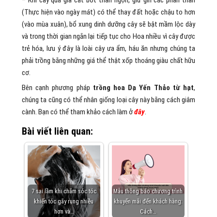
(Thực hiện vào ngày mát) có thể thay đất hoặc chậu to hơn
(vào mùa xuân), bổ xung dinh dưỡng cây sẽ bật mầm lộc dày
và trong thời gian ngắn lại tiếp tục cho Hoa nhiều vì cây được
trẻ hóa, lưu ý đây là loài cây ưa ẩm, háu ăn nhưng chúng ta
phải trồng bằng những giá thể thật xốp thoáng giàu chất hữu
cơ.
Bên cạnh phương pháp
trồng hoa Dạ Yến Thảo từ hạt
,
chúng ta cũng có thể nhân giống loại cây này bằng cách giâm
cành. Bạn có thể tham khảo cách làm ở
đây
.
Bài viết liên quan:
7 sai lầm khi chăm sóc tóc
Mẫu thông báo chương trình
khiến tóc gãy rụng nhiều
khuyến mãi đến khách hàng:
hơn và…
Cách…