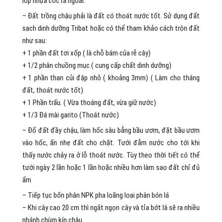
lớp nhựa cốc ra ngoài.
– Đất trồng chậu phải là đất có thoát nước tốt. Sử dụng đất
sạch dinh dưỡng Tribat hoặc có thể tham khảo cách trộn đất
như sau:
+ 1 phần đất tơi xốp ( là chỗ bám của rễ cây)
+ 1/2 phân chuồng mục ( cung cấp chất dinh dưỡng)
+ 1 phần than củi đập nhỏ ( khoảng 3mm) ( Làm cho tháng
đất, thoát nước tốt)
+ 1 Phần trấu. ( Vừa thoáng đất, vừa giữ nước)
+ 1/3 Đá mài garito (Thoát nước)
– Đổ đất đầy chậu, làm hốc sâu bẳng bầu ươm, đặt bầu ươm
vào hốc, ấn nhẹ đất cho chặt. Tưới đẫm nước cho tới khi
thấy nước chảy ra ở lỗ thoát nước. Tùy theo thời tiết có thể
tưới ngày 2 lần hoặc 1 lần hoặc nhiều hơn làm sao đất chỉ đủ
ẩm
– Tiếp tục bốn phân NPK pha loãng loại phân bón lá
– Khi cây cao 20 cm thì ngắt ngọn cây và tỉa bớt lá sẽ ra nhiều
nhánh chùm kín chậu.