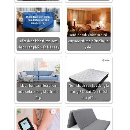
Kinh doanh khách sạn có
Điểm danh kích thước nệm
quy mô: Những điều cần lưu
khách sạn phổ biến hiện nay
ý để…
Mách bạn cách lựa chọn
Nệm khách sạn hay dùng là
mẫu sofa phòng khách nhỏ
nệm gì? 3 Loại đệm khách
đẹp
sạn phổ…