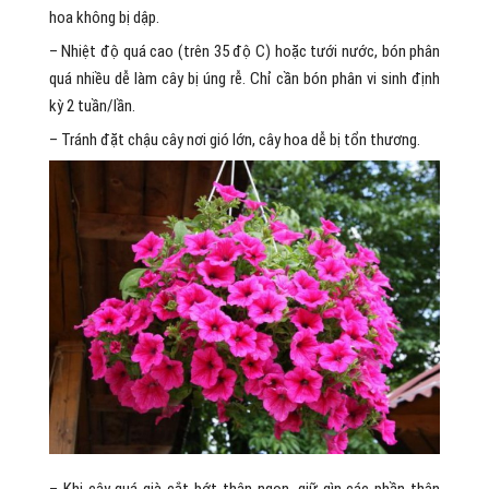
hoa không bị dập.
– Nhiệt độ quá cao (trên 35 độ C) hoặc tưới nước, bón phân
quá nhiều dễ làm cây bị úng rễ. Chỉ cần bón phân vi sinh định
kỳ 2 tuần/lần.
– Tránh đặt chậu cây nơi gió lớn, cây hoa dễ bị tổn thương.
– Khi cây quá già cắt bớt thân ngọn, giữ gìn các phần thân