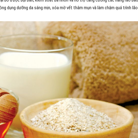
ại bỏ được bụi bẩn, kiểm soát bã nhờn và hỗ trợ tăng cường các hàng rào bảo
i công dụng dưỡng da sáng mịn, xóa mờ vết thâm mụn và làm chậm quá trình lão