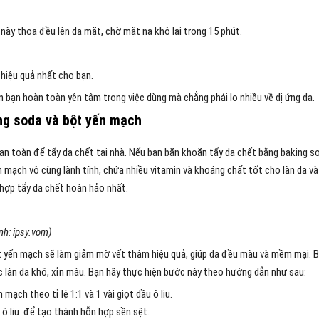
này thoa đều lên da mặt, chờ mặt nạ khô lại trong 15 phút.
 hiệu quả nhất cho bạn.
 bạn hoàn toàn yên tâm trong việc dùng mà chẳng phải lo nhiều về dị ứng da.
ng soda và bột yến mạch
an toàn để tẩy da chết tại nhà. Nếu bạn băn khoăn tẩy da chết bằng baking s
 mạch vô cùng lành tính, chứa nhiều vitamin và khoáng chất tốt cho làn da và
 hợp tẩy da chết hoàn hảo nhất.
nh: ipsy.vom)
ột yến mạch sẽ làm giảm mờ vết thâm hiệu quả, giúp da đều màu và mềm mại. 
 làn da khô, xỉn màu. Bạn hãy thực hiện bước này theo hướng dẫn như sau:
ạch theo tỉ lệ 1:1 và 1 vài giọt dầu ô liu.
u ô liu để tạo thành hỗn hợp sền sệt.