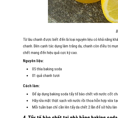
B
Từ lâu chanh được biết đến là loại nguyên liệu có khả năng kh
chanh. Bên cạnh tác dụng làm trắng da, chanh còn điều trị mụn
chết mang đến hiệu quả cực kỳ cao.
Nguyên liệu:
05 thìa baking soda
01 quả chanh tươi
Cách làm:
Để áp dụng baking soda tẩy tế bào chết với nước cốt chan
Hãy rửa mặt thật sạch với nước rồi thoa hỗn hợp vừa tạ
Mỗi tuần bạn chỉ cần lên tẩy da chết 2 lần để sở hữu làn
4. Tẩy tế bào chết tại nhà bằng baking soda