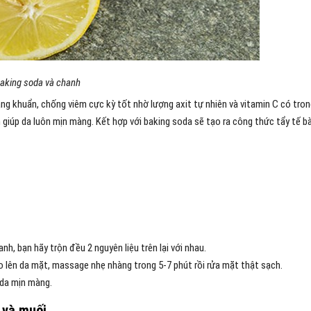
aking soda và chanh
áng khuẩn, chống viêm cực kỳ tốt nhờ lượng axit tự nhiên và vitamin C có tro
 giúp da luôn mịn màng. Kết hợp với baking soda sẽ tạo ra công thức tẩy tế b
h, bạn hãy trộn đều 2 nguyên liệu trên lại với nhau.
o lên da mặt, massage nhẹ nhàng trong 5-7 phút rồi rửa mặt thật sạch.
 da mịn màng.
 và muối