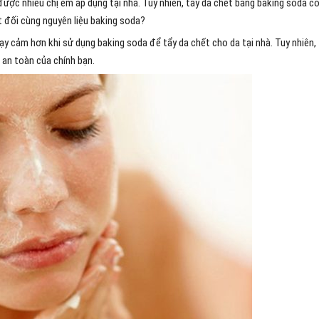
ược nhiều chị em áp dụng tại nhà. Tuy nhiên, tẩy da chết bằng baking soda c
t đối cùng nguyên liệu baking soda?
hạy cảm hơn khi sử dụng baking soda để tẩy da chết cho da tại nhà. Tuy nhiên,
 an toàn của chính bạn.