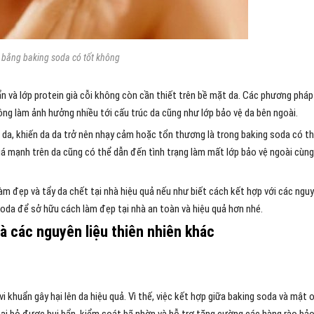
 bằng baking soda có tốt không
ẩn và lớp protein già cỗi không còn cần thiết trên bề mặt da. Các phương pháp
ng làm ảnh hưởng nhiều tới cấu trúc da cũng như lớp bảo vệ da bên ngoài.
 da, khiến da da trở nên nhạy cảm hoặc tổn thương là trong baking soda có t
á mạnh trên da cũng có thể dẫn đến tình trạng làm mất lớp bảo vệ ngoài cùng
àm đẹp và tẩy da chết tại nhà hiệu quả nếu như biết cách kết hợp với các ngu
soda để sở hữu cách làm đẹp tại nhà an toàn và hiệu quả hơn nhé.
à các nguyên liệu thiên nhiên khác
 khuẩn gây hại lên da hiệu quả. Vì thế, việc kết hợp giữa baking soda và mật 