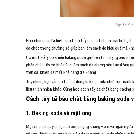
Tẩy da chết
Như chúng ta đã biết, quá trình tẩy da chết nhằm loại bỏ bụi b
da chết thông thường sẽ giúp bạn làm sạch da hiệu quả mà khô
Có một số lý do khiến baking soda gây nên tình trạng bào mòn
phần chất tẩy có khả năng làm sạch da nhưng nếu tác động qu
trên da, khiến da mất khả năng đề kháng.
Tuy nhiên, bạn vẫn có thể sử dụng baking soda như một cách l
liệu thiên nhiên khác. Cùng học cách tẩy da chết bằng baking 
Cách tẩy tế bào chết bằng baking soda v
1. Baking soda và mật ong
Mật ong là nguyên liệu có công dụng kháng viêm và ngăn ngừa vi