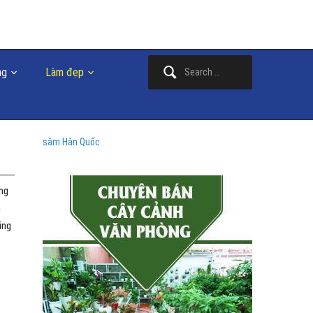
Search
ng
Làm đẹp
for:
sâm Hàn Quốc
ông
n
ing