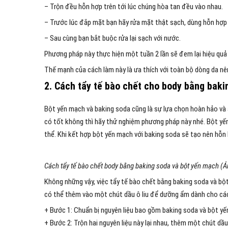
– Trộn đều hỗn hợp trên tới lúc chúng hòa tan đều vào nhau.
– Trước lúc đắp mặt bạn hãy rửa mặt thật sạch, dùng hỗn hợp 
– Sau cùng bạn bắt buộc rửa lại sạch với nước.
Phương pháp này thực hiện một tuần 2 lần sẽ đem lại hiệu quả
Thế mạnh của cách làm này là ưa thích với toàn bộ dòng da nên
2. Cách tẩy tế bào chết cho body
bằng baki
Bột yến mạch và baking soda cũng là sự lựa chọn hoàn hảo và 
có tốt không thì hãy thử nghiệm phương pháp này nhé. Bột yến
thể. Khi kết hợp bột yến mạch với baking soda sẽ tạo nên hỗn
Cách tẩy tế bào chết body bằng baking soda và bột yến mạch (Ả
Không những vậy, việc tẩy tế bào chết bằng baking soda và b
có thể thêm vào một chút dầu ô liu để dưỡng ẩm dành cho các
+ Bước 1: Chuẩn bị nguyên liệu bao gồm baking soda và bột yến m
+ Bước 2: Trộn hai nguyên liệu này lại nhau, thêm một chút dầ