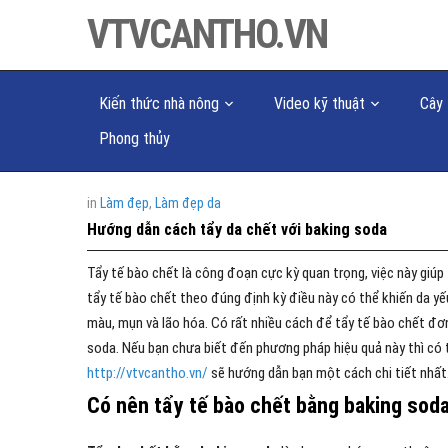
VTVCANTHO.VN
Kiến thức nhà nông
Video kỹ thuật
Cây 
Phong thủy
in
Làm đẹp
,
Làm đẹp da
Hướng dẫn cách tẩy da chết với baking soda
Tẩy tế bào chết là công đoạn cực kỳ quan trọng, việc này giúp
tẩy tế bào chết theo đúng định kỳ điều này có thể khiến da yếu
màu, mụn và lão hóa. Có rất nhiều cách để tẩy tế bào chết đơn
soda. Nếu bạn chưa biết đến phương pháp hiệu quả này thì có 
http://vtvcantho.vn/
sẽ hướng dẫn bạn một cách chi tiết nhất
Có nên tẩy tế bào chết bằng baking sod