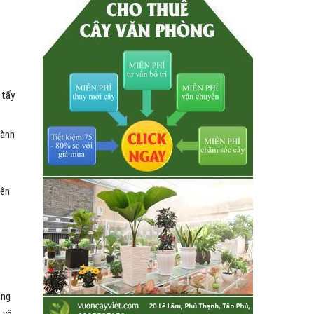
 tẩy
hành
yên
ong