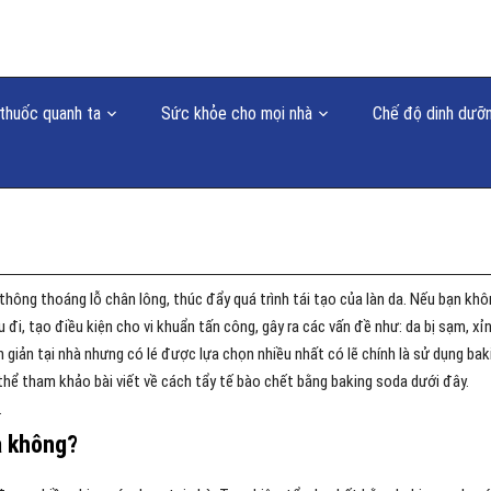
thuốc quanh ta
Sức khỏe cho mọi nhà
Chế độ dinh dưỡ
 thông thoáng lỗ chân lông, thúc đẩy quá trình tái tạo của làn da. Nếu bạn kh
 đi, tạo điều kiện cho vi khuẩn tấn công, gây ra các vấn đề như: da bị sạm, xỉ
 giản tại nhà nhưng có lé được lựa chọn nhiều nhất có lẽ chính là sử dụng bak
thể tham khảo bài viết về cách tẩy tế bào chết bằng baking soda dưới đây.
.
a không?