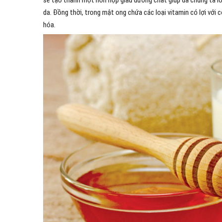
sẽ tạo thành một hỗn hợp giàu dưỡng chất giúp da chúng ta lo
da. Đồng thời, trong mật ong chứa các loại vitamin có lợi vớ
hóa.