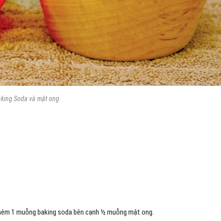
king Soda và mật ong
 thêm 1 muỗng baking soda bên cạnh ½ muỗng mật ong.