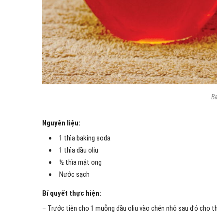
Ba
Nguyên liệu:
1 thìa baking soda
1 thìa dầu oliu
½ thìa mật ong
Nước sạch
Bí quyết thực hiện:
– Trước tiên cho 1 muỗng dầu oliu vào chén nhỏ sau đó cho