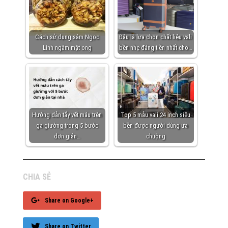
Cách sử dụng sâm Ngọc
Đâu là lựa chọn chất liệu vali
Linh ngâm mật ong
bền nhẹ đáng tiền nhất cho…
Hướng dẫn tẩy vết máu trên
Top 5 mẫu vali 24 inch siêu
ga giường trong 5 bước
bền được người dùng ưa
đơn giản…
chuộng
CHIA SẺ
Share on Google+
Share on Twitter