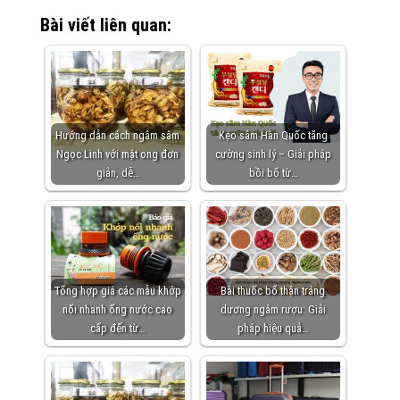
Bài viết liên quan:
Hướng dẫn cách ngâm sâm
Kẹo sâm Hàn Quốc tăng
Ngọc Linh với mật ong đơn
cường sinh lý – Giải pháp
giản, dễ…
bồi bổ từ…
Tổng hợp giá các mẫu khớp
Bài thuốc bổ thận tráng
nối nhanh ống nước cao
dương ngâm rượu: Giải
cấp đến từ…
pháp hiệu quả…