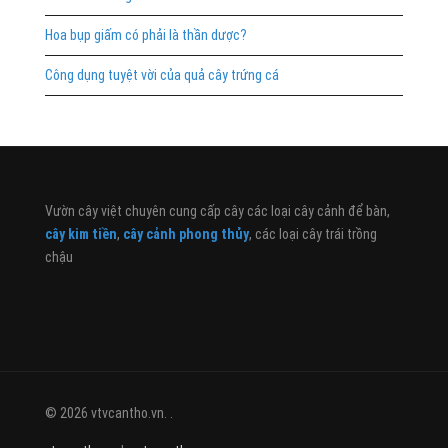
Hoa bụp giấm có phải là thần dược?
Công dụng tuyệt vời của quả cây trứng cá
Vườn cây việt chuyên cung cấp cây các loại cây cảnh để bàn,
cây kim tiền
,
cây cảnh phong thủy
, các loại cây trái trồng
chậu
© 2026 vtvcantho.vn. .