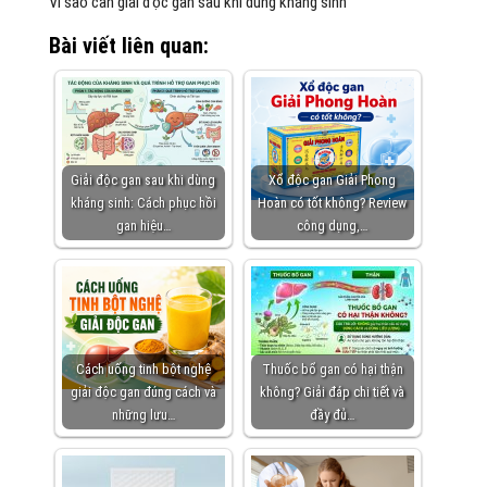
Vì sao cần giải độc gan sau khi dùng kháng sinh
Bài viết liên quan:
Giải độc gan sau khi dùng
Xổ độc gan Giải Phong
kháng sinh: Cách phục hồi
Hoàn có tốt không? Review
gan hiệu…
công dụng,…
Cách uống tinh bột nghệ
Thuốc bổ gan có hại thận
giải độc gan đúng cách và
không? Giải đáp chi tiết và
những lưu…
đầy đủ…