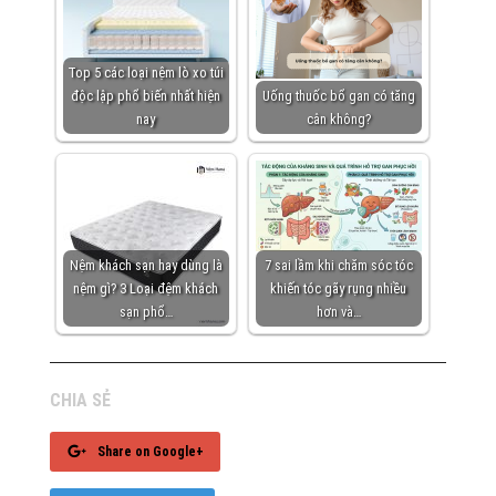
Top 5 các loại nệm lò xo túi
độc lập phổ biến nhất hiện
Uống thuốc bổ gan có tăng
nay
cân không?
Nệm khách sạn hay dùng là
7 sai lầm khi chăm sóc tóc
nệm gì? 3 Loại đệm khách
khiến tóc gãy rụng nhiều
sạn phổ…
hơn và…
CHIA SẺ
Share on Google+