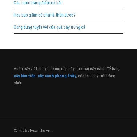
Các bước trang điểm cơ bản
Hoa bụp giấm có phải là thần dược?
Công dụng tuyệt vời của quả cây trứng cá
Vườn cây việt chuyên cung cấp cây các loại cây cảnh để bàn,
cây kim tiền
,
cây cảnh phong thủy
, các loại cây trái trồng
chậu
© 2026 vtvcantho.vn. .