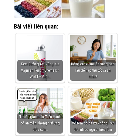
Bài viết liên quan:
Kem Dưỡng Ẩm Vùng Kín
Uống canxi sau ăn sáng bao
Vagisan FeuchtCreme Dr.
lâu để hấp thu tốt và an
Wolff – Giải…
toàn?
Thuốc giảm cân Tiến Hạnh
có an toàn không? Những
Vỏ tôm có canxi không? Sự
điều cần…
thật nhiều người hiểu lầm