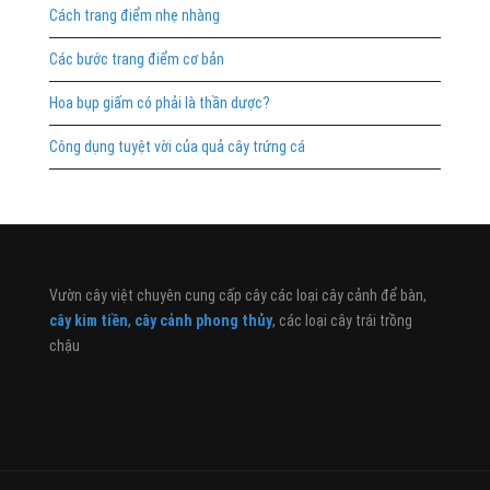
Cách trang điểm nhẹ nhàng
Các bước trang điểm cơ bản
Hoa bụp giấm có phải là thần dược?
Công dụng tuyệt vời của quả cây trứng cá
Vườn cây việt chuyên cung cấp cây các loại cây cảnh để bàn,
cây kim tiền
,
cây cảnh phong thủy
, các loại cây trái trồng
chậu