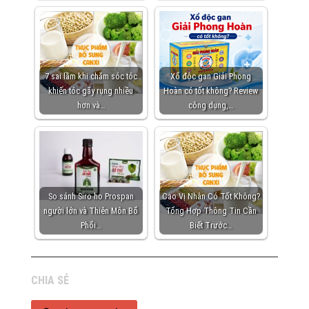
7 sai lầm khi chăm sóc tóc
Xổ độc gan Giải Phong
khiến tóc gãy rụng nhiều
Hoàn có tốt không? Review
hơn và…
công dụng,…
So sánh Siro ho Prospan
Cao Vị Nhân Có Tốt Không?
người lớn và Thiên Môn Bổ
Tổng Hợp Thông Tin Cần
Phổi…
Biết Trước…
CHIA SẺ