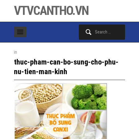
VTVCANTHO.VN
Search
for:
in
thuc-pham-can-bo-sung-cho-phu-
nu-tien-man-kinh