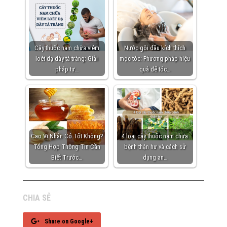
Cây thuốc nam chữa viêm
Nước gội đầu kích thích
loét dạ dày tá tràng: Giải
mọc tóc: Phương pháp hiệu
pháp tự…
quả để tóc…
Cao Vị Nhân Có Tốt Không?
4 loại cây thuốc nam chữa
Tổng Hợp Thông Tin Cần
bệnh thận hư và cách sử
Biết Trước…
dụng an…
CHIA SẺ
Share on Google+