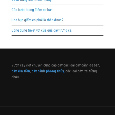
Các bước trang điểm cơ bản
Hoa bụp giấm có phải là thần dược?
Công dụng tuyệt vời của quả cây trứng cá
Vườn cây việt chuyên cung cấp cây các loại cây cảnh để bàn,
cây kim tiền
,
cây cảnh phong thủy
, các loại cây trái trồng
chậu