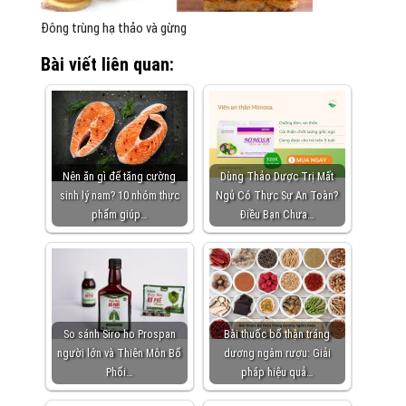
Đông trùng hạ thảo và gừng
Bài viết liên quan:
Nên ăn gì để tăng cường
Dùng Thảo Dược Trị Mất
sinh lý nam? 10 nhóm thực
Ngủ Có Thực Sự An Toàn?
phẩm giúp…
Điều Bạn Chưa…
So sánh Siro ho Prospan
Bài thuốc bổ thận tráng
người lớn và Thiên Môn Bổ
dương ngâm rượu: Giải
Phổi…
pháp hiệu quả…