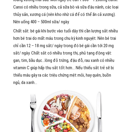
Canxi có nhiều trong sữa, cả sữa bò và sữa đậu nành, các loại
thủy sản, xương cá (nên kho nhừ cá để có thể ăn cả xương).
Nên uống 400 – 500ml sữa/ ngày.
Chất sắt: bé gái khi bước vào tuổi dậy thì cần lượng sắt nhiều
hơn bé trai do mất máu trong chu kỳ kinh nguyệt. Nên bé trai
chỉ cần 12 – 18 mg sắt/ ngày trong đó bé gái cần tới 20 mg
sắt/ ngày. Chất sắt có nhiều trong thị, phủ tạng động vật:
gan, tim, bầu dục…lòng đỏ trứng, đậu đỗ, rau xanh có nhiều
vitamin C giúp hấp thu sắt tốt hơn… Nếu thiếu sắt trẻ sẽ bị
thiếu máu gây ra các triệu chứng mệt mỏi, hay quên, buồn
ngủ, da xanh…