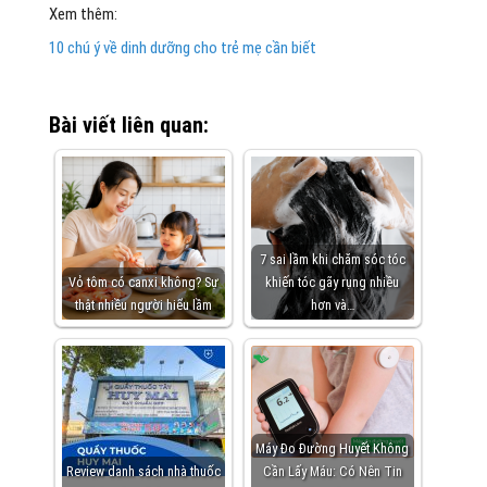
Xem thêm:
10 chú ý về dinh dưỡng cho trẻ mẹ cần biết
Bài viết liên quan:
7 sai lầm khi chăm sóc tóc
Vỏ tôm có canxi không? Sự
khiến tóc gãy rụng nhiều
thật nhiều người hiểu lầm
hơn và…
Máy Đo Đường Huyết Không
Review danh sách nhà thuốc
Cần Lấy Máu: Có Nên Tin