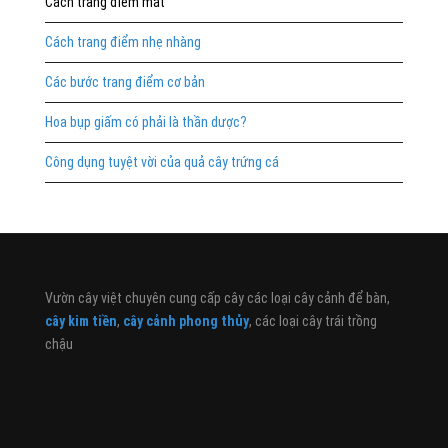
Cách trang điểm mắt
Cách trang điểm nhẹ nhàng
Các bước trang điểm cơ bản
Hoa bụp giấm có phải là thần dược?
Công dụng tuyệt vời của quả cây trứng cá
Vườn cây việt chuyên cung cấp cây các loại cây cảnh để bàn,
cây kim tiền
,
cây cảnh phong thủy
, các loại cây trái trồng
chậu