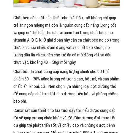
Chất béo cũng rất cần thiết cho trẻ. Dầu, mỡ không chỉ giúp
trẻ ăn ngon miệng mà còn là nguồn cung cấp năng lượng tốt
và giúp cơ thể hấp thu các vitamin tan trong chất béo như
vitamin A, D, E, K. Ở giai đoạn này cần cả chất béo no có trong
thức ăn chứa nhiều đạm động vật và chất béo không no
trong dầu ăn và cá, nên cho trẻ ăn cả mỡ động vật và dầu
thực vật, khoảng 40 – 50gr mỗi ngày.
Chất bột: là chất cung cấp năng lượng chính cho cơ thể
chiếm 60 – 70% năng lượng có trong gạo, bột mì, và sản phẩm
chế biến, khoai, củ… Nên chọn lựa những loại bột đường thô
để cung cấp chất xơ tốt cho đường tiêu hóa và phòng chống
béo phì.
Canxi: rất cần thiết cho lứa tuổi dậy thì, nếu được cung cấp
đủ sẽ giúp xương chắc khỏe và độ đậm xương đạt mức tối
đa giúp trẻ phát triển tốt về chiều cao và phòng được bệnh
loãng xương mai sau. Mỗi ngày trẻ cần 1.000 – 1.200mg canxi.