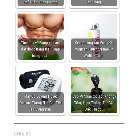
Phú Giáo, Bình Dương
Vào Công…
Tìm hiểu về Pump và cách
Kem Dưỡng Ẩm Vùng Kín
đạt được trạng thái Pump
Vagisan FeuchtCreme Dr.
trong quá…
Wolff – Giải…
Máy Đo Đường Huyết
Cao Vị Nhân Có Tốt Không?
Omron: Thông Tin Chi Tiết
Tổng Hợp Thông Tin Cần
Và Hướng Dẫn…
Biết Trước…
CHIA SẺ