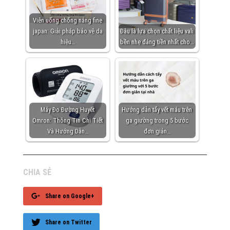
Viên uống chống nắng fine
japan: Giải pháp bảo vệ da
Đâu là lựa chọn chất liệu vali
hiệu…
bền nhẹ đáng tiền nhất cho…
Máy Đo Đường Huyết
Hướng dẫn tẩy vết máu trên
Omron: Thông Tin Chi Tiết
ga giường trong 5 bước
Và Hướng Dẫn…
đơn giản…
CHIA SẺ
Share on Google+
Share on Twitter