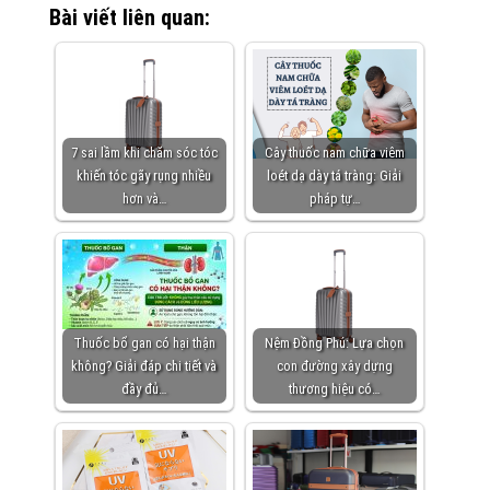
Bài viết liên quan:
7 sai lầm khi chăm sóc tóc
Cây thuốc nam chữa viêm
khiến tóc gãy rụng nhiều
loét dạ dày tá tràng: Giải
hơn và…
pháp tự…
Thuốc bổ gan có hại thận
Nệm Đồng Phú: Lựa chọn
không? Giải đáp chi tiết và
con đường xây dựng
đầy đủ…
thương hiệu có…