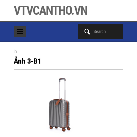
VTVCANTHO.VN
Search
for:
in
Ảnh 3-B1