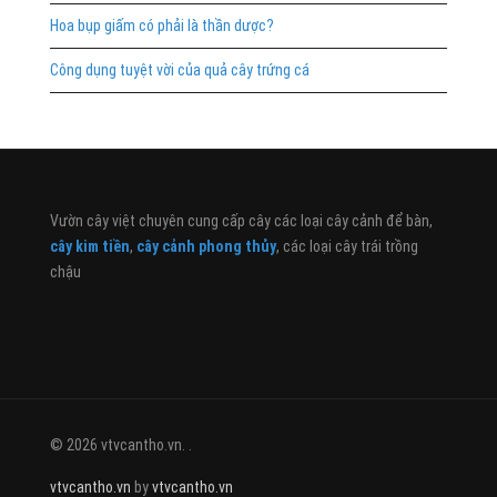
Hoa bụp giấm có phải là thần dược?
Công dụng tuyệt vời của quả cây trứng cá
Vườn cây việt chuyên cung cấp cây các loại cây cảnh để bàn,
cây kim tiền
,
cây cảnh phong thủy
, các loại cây trái trồng
chậu
© 2026 vtvcantho.vn. .
vtvcantho.vn
by
vtvcantho.vn