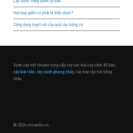
Các bước trang điểm cơ bản
Hoa bụp giấm có phải là thần dược?
Công dụng tuyệt vời của quả cây trứng cá
Vườn cây việt chuyên cung cấp cây các loại cây cảnh để bàn,
cây kim tiền
,
cây cảnh phong thủy
, các loại cây trái trồng
chậu
© 2026 vtvcantho.vn. .