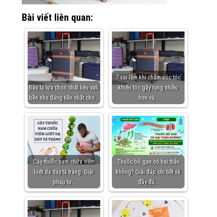
Bài viết liên quan:
7 sai lầm khi chăm sóc tóc
Đâu là lựa chọn chất liệu vali
khiến tóc gãy rụng nhiều
bền nhẹ đáng tiền nhất cho…
hơn và…
Cây thuốc nam chữa viêm
Thuốc bổ gan có hại thận
loét dạ dày tá tràng: Giải
không? Giải đáp chi tiết và
pháp tự…
đầy đủ…