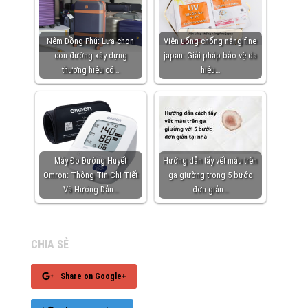
Nệm Đồng Phú: Lựa chọn
Viên uống chống nắng fine
con đường xây dựng
japan: Giải pháp bảo vệ da
thương hiệu có…
hiệu…
Máy Đo Đường Huyết
Hướng dẫn tẩy vết máu trên
Omron: Thông Tin Chi Tiết
ga giường trong 5 bước
Và Hướng Dẫn…
đơn giản…
CHIA SẺ
Share on Google+