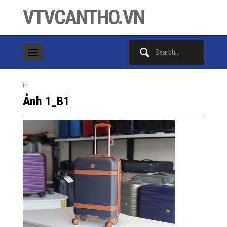
VTVCANTHO.VN
Search
for:
in
Ảnh 1_B1