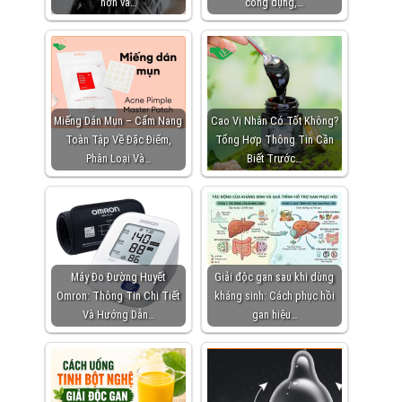
hơn và…
công dụng,…
Miếng Dán Mụn – Cẩm Nang
Cao Vị Nhân Có Tốt Không?
Toàn Tập Về Đặc Điểm,
Tổng Hợp Thông Tin Cần
Phân Loại Và…
Biết Trước…
Máy Đo Đường Huyết
Giải độc gan sau khi dùng
Omron: Thông Tin Chi Tiết
kháng sinh: Cách phục hồi
Và Hướng Dẫn…
gan hiệu…