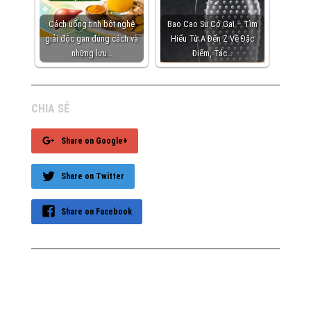
Cách uống tinh bột nghệ
Bao Cao Su Có Gai – Tìm
giải độc gan đúng cách và
Hiểu Từ A Đến Z Về Đặc
những lưu…
Điểm, Tác…
CHIA SẺ
Share on Google+
Share on Twitter
Share on Facebook