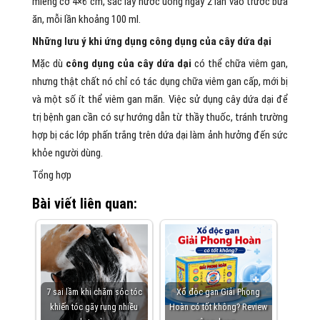
miếng cỡ 4×6 cm, sắc lấy nước uống ngày 2 lần vào trước bữa
ăn, mỗi lần khoảng 100 ml.
Những lưu ý khi ứng dụng công dụng của cây dứa dại
Mặc dù
công dụng của cây dứa dại
có thể chữa viêm gan,
nhưng thật chất nó chỉ có tác dụng chữa viêm gan cấp, mới bị
và một số ít thể viêm gan mãn. Việc sử dụng cây dứa dại để
trị bệnh gan cần có sự hướng dẫn từ thầy thuốc, tránh trường
hợp bị các lớp phấn trắng trên dứa dại làm ảnh hưởng đến sức
khỏe người dùng.
Tổng hợp
Bài viết liên quan:
7 sai lầm khi chăm sóc tóc
Xổ độc gan Giải Phong
khiến tóc gãy rụng nhiều
Hoàn có tốt không? Review