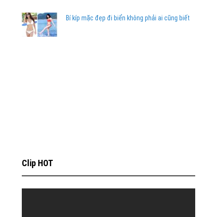
Bí kíp mặc đẹp đi biển không phải ai cũng biết
Clip HOT