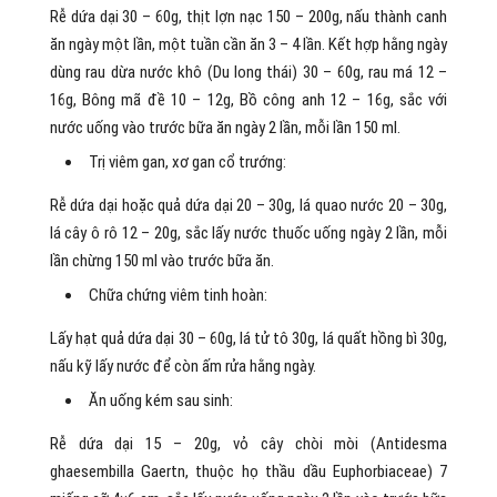
Rễ dứa dại 30 – 60g, thịt lợn nạc 150 – 200g, nấu thành canh
ăn ngày một lần, một tuần cần ăn 3 – 4 lần. Kết hợp hằng ngày
dùng rau dừa nước khô (Du long thái) 30 – 60g, rau má 12 –
16g, Bông mã đề 10 – 12g, Bồ công anh 12 – 16g, sắc với
nước uống vào trước bữa ăn ngày 2 lần, mỗi lần 150 ml.
Trị viêm gan, xơ gan cổ trướng:
Rễ dứa dại hoặc quả dứa dại 20 – 30g, lá quao nước 20 – 30g,
lá cây ô rô 12 – 20g, sắc lấy nước thuốc uống ngày 2 lần, mỗi
lần chừng 150 ml vào trước bữa ăn.
Chữa chứng viêm tinh hoàn:
Lấy hạt quả dứa dại 30 – 60g, lá tử tô 30g, lá quất hồng bì 30g,
nấu kỹ lấy nước để còn ấm rửa hằng ngày.
Ăn uống kém sau sinh:
Rễ dứa dại 15 – 20g, vỏ cây chòi mòi (Antidesma
ghaesembilla Gaertn, thuộc họ thầu dầu Euphorbiaceae) 7