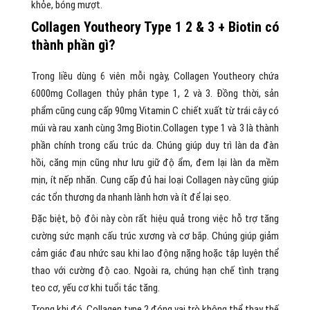
khỏe, bóng mượt.
Collagen Youtheory Type 1 2 & 3 + Biotin có
thành phần gì?
Trong liều dùng 6 viên mỗi ngày, Collagen Youtheory chứa
6000mg Collagen thủy phân type 1, 2 và 3. Đồng thời, sản
phẩm cũng cung cấp 90mg Vitamin C chiết xuất từ trái cây có
múi và rau xanh cùng 3mg Biotin.Collagen type 1 và 3 là thành
phần chính trong cấu trúc da. Chúng giúp duy trì làn da đàn
hồi, căng mịn cũng như lưu giữ độ ẩm, đem lại làn da mềm
mịn, ít nếp nhăn. Cung cấp đủ hai loại Collagen này cũng giúp
các tổn thương da nhanh lành hơn và ít để lại sẹo.
Đặc biệt, bộ đôi này còn rất hiệu quả trong việc hỗ trợ tăng
cường sức mạnh cấu trúc xương và cơ bắp. Chúng giúp giảm
cảm giác đau nhức sau khi lao động nặng hoặc tập luyện thể
thao với cường độ cao. Ngoài ra, chúng hạn chế tình trạng
teo cơ, yếu cơ khi tuổi tác tăng.
Trong khi đó, Collagen type 2 đóng vai trò không thể thay thế