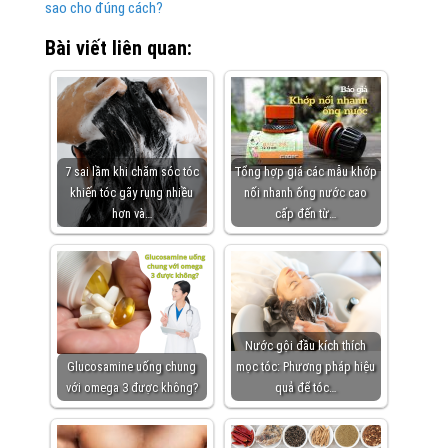
sao cho đúng cách?
Bài viết liên quan:
7 sai lầm khi chăm sóc tóc
Tổng hợp giá các mẫu khớp
khiến tóc gãy rụng nhiều
nối nhanh ống nước cao
hơn và…
cấp đến từ…
Nước gội đầu kích thích
Glucosamine uống chung
mọc tóc: Phương pháp hiệu
với omega 3 được không?
quả để tóc…