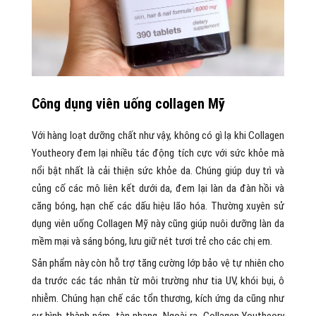
Công dụng viên uống collagen Mỹ
Với hàng loạt dưỡng chất như vậy, không có gì lạ khi Collagen
Youtheory đem lại nhiều tác động tích cực với sức khỏe mà
nổi bật nhất là cải thiện sức khỏe da. Chúng giúp duy trì và
củng cố các mô liên kết dưới da, đem lại làn da đàn hồi và
căng bóng, hạn chế các dấu hiệu lão hóa. Thường xuyên sử
dụng viên uống Collagen Mỹ này cũng giúp nuôi dưỡng làn da
mềm mại và sáng bóng, lưu giữ nét tươi trẻ cho các chị em.
Sản phẩm này còn hỗ trợ tăng cường lớp bảo vệ tự nhiên cho
da trước các tác nhân từ môi trường như tia UV, khói bụi, ô
nhiễm. Chúng hạn chế các tổn thương, kích ứng da cũng như
sự hình thành nám, tàn nhang. Ngoài ra, Collagen Youtheory