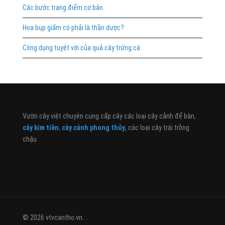
Các bước trang điểm cơ bản
Hoa bụp giấm có phải là thần dược?
Công dụng tuyệt vời của quả cây trứng cá
Vườn cây việt chuyên cung cấp cây các loại cây cảnh để bàn,
cây kim tiền
,
cây cảnh phong thủy
, các loại cây trái trồng
chậu
© 2026 vtvcantho.vn. .