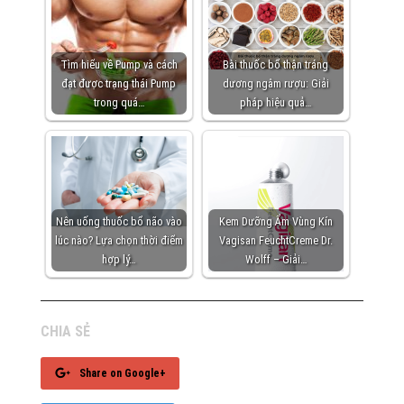
Tìm hiểu về Pump và cách
Bài thuốc bổ thận tráng
đạt được trạng thái Pump
dương ngâm rượu: Giải
trong quá…
pháp hiệu quả…
Nên uống thuốc bổ não vào
Kem Dưỡng Ẩm Vùng Kín
lúc nào? Lựa chọn thời điểm
Vagisan FeuchtCreme Dr.
hợp lý…
Wolff – Giải…
CHIA SẺ
Share on Google+