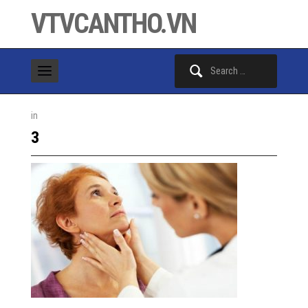
VTVCANTHO.VN
Search
for:
in
3