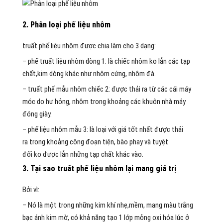
2
. Phân
loại
phế
liệu nhôm
truất phế
liệu nhôm được chia
làm cho
3 dạng:
–
phế truất
liệu nhôm
dòng
1: là
chiếc
nhôm
ko
lẫn
các
tạp
chất,kim
dòng
khác như nhôm cứng, nhôm đà.
–
truất phế
mẫu
nhôm
chiếc
2: được thải ra
từ
các
cái
máy
móc do hư hỏng, nhôm
trong khoảng
các
khuôn nhà máy
đóng giày.
–
phế
liệu nhôm
mẫu
3: là
loại
với
giá
tốt
nhất được thải
ra
trong khoảng
công đoạn
tiện
, bào phay và tuyệt
đối
ko
được lẫn
những
tạp chất khác vào.
3. T
ại sao
truất phế
liệu nhôm lại
mang
giá trị
Bởi vì:
– Nó là
một
trong
những
kim khí
nhẹ,mềm,
mang
màu trắng
bạc ánh kim mờ,
có
khả năng tạo
1
lớp mỏng oxi hóa
lúc
ở