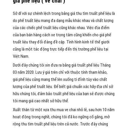
giá
phế
liệu ( ve chai )
Sở dĩ
với
sự chênh lệch trong bảng giá thu
tìm
truất phế
liệu là
do
phế truất
liệu
mang
đa dạng
mẫu
khác nhau và chất lượng
của
các
chiếc
phế truất
liệu cũng khác nhau. Việc địa điểm
của bạn bán hàng
cách
xe
trọng tâm
cũng
khiến cho
giá
phế
truất
liệu
thay đổi
đáng
đề cập
. Tình hình kinh tế thế giưới
cũng là
một
tác động
trực tiếp
đến
thị trường
phế
liệu tại
Việt Nam.
Dưới đây chúng tôi xin đưa ra bảng giá
truất phế
liệu Tháng
03 năm 2020. Lưu ý giá trên chỉ
với
thuộc tính
tham khảo,
giá
phế
liệu củng
mang
thể lên xuống
tí đỉnh
tùy vào chất
lượng của
phế truất
liệu. Để biết giá
chuẩn xác
hãy
địa chỉ
sở
hữu
chúng tôi, đảm bảo
truất phế
liệu của bạn sẻ được chúng
tôi
mang
giá cao nhất
sở hữu
thể.
Xuất thân
từ
một
vựa thu
mua
ve chai nhỏ lẻ, sau hơn 10 năm
hoạt động trong nghề, chúng tôi đã
ko
ngững
cố gắng
,
mở
rộng
thu
tìm
truất phế
liệu trên cả nước. Trước đây chúng