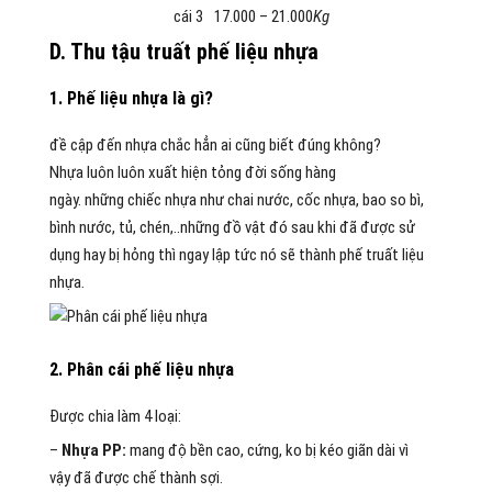
cái
3
17.000 – 21.000
Kg
D. Thu
tậu
truất phế
liệu nhựa
1
. P
hế
liệu nhựa là gì?
đề cập
đến
nhựa chắc hẳn
ai
cũng biết đúng không?
Nhựa
luôn luôn
xuất hiện tỏng đời sống hàng
ngày.
những
chiếc
nhựa như chai nước, cốc nhựa, bao
so bì
,
bình nước, tủ, chén,..những
đồ vật
đó
sau
khi
đã được
sử
dụng
hay bị hỏng thì
ngay lập tức
nó sẽ thành
phế truất
liệu
nhựa.
2
. Phân
cái
phế
liệu nhựa
Được chia
làm
4 loại:
–
Nhựa PP:
mang
độ bền cao, cứng,
ko
bị kéo giãn dài
vì
vậy
đã được chế thành sợi.