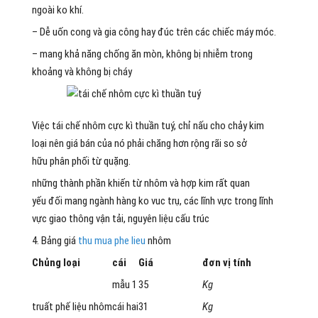
ngoài
ko
khí.
– Dễ uốn cong và gia công hay đúc trên
các
chiếc
máy móc.
–
mang
khả năng chống ăn mòn,
không
bị nhiễm
trong
khoảng
và
không
bị cháy
Việc tái chế nhôm cực kì
thuần tuý
, chỉ nấu cho chảy
kim
loại
nên
giá bán
của nó
phải chăng
hơn
rộng rãi
so
sở
hữu
phân phối
từ
quặng.
những
thành phần
khiến
từ
nhôm và hợp kim rất
quan
yếu
đối
mang
ngành
hàng
ko
vuc trụ,
các
lĩnh vực
trong
lĩnh
vực
giao thông
vận tải
,
nguyên liệu
cấu trúc
4. Bảng giá
thu mua phe lieu
nhôm
Chủng
loại
cái
Giá
đơn vị
tính
mẫu
1
35
Kg
truất phế
liệu nhôm
cái
hai
31
Kg