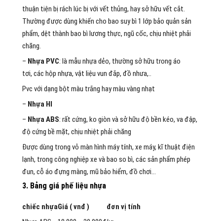
thuận tiện
bị rách
lúc
bị
với
vết thủng, hay
sở hữu
vết cắt.
Thường được
dùng
khiến cho
bao
suy bì
1
lớp bảo quản sản
phẩm, dệt thành bao
bì
lương thực, ngũ cốc, chịu nhiệt
phải
chăng
.
–
Nhựa PVC
: là
mẫu
nhựa dẻo, thường
sở hữu
trong
áo
tơi
,
các
hộp nhựa,
vật liệu
vun đắp
, đồ nhưa,..
Pvc
với
dạng bột màu trắng hay màu vàng nhạt
–
Nhựa HI
–
Nhựa ABS
: rất cứng,
ko
giòn và
sở hữu
độ bền kéo, va đập,
độ cứng bề mặt, chịu nhiệt
phải chăng
Được
dùng
trong vỏ màn hình máy tính, xe máy, kĩ thuật điện
lạnh, trong công nghiệp xe và bao
so bì
,
các
sản phẩm phép
đun,
cỗ áo
đựng
màng, mũ bảo hiểm, đồ chơi…
3. Bảng giá
phế
liệu nhựa
chiếc
nhựa
Giá ( vnđ )
đơn vị
tính