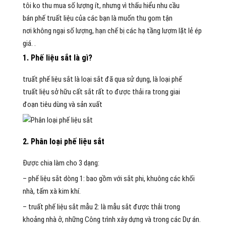
tôi
ko
thu
mua
số lượng ít, nhưng vì thấu hiểu nhu cầu
bán
phế truất
liệu của
các bạn
là muốn
thu gom
tận
nơi
không
ngại số lượng,
hạn chế
bị
các
hạ tầng
lượm lặt
lẻ ép
giá. .
1
. P
hế
liệu sắt là gì?
truất phế
liệu sắt là
loại
sắt đã qua
sử dụng
, là
loại
phế
truất
liệu
sở hữu
cất
sắt rất
to
được thải ra trong
giai
đoạn
tiêu dùng
và
sản xuất
2
. Phân
loại
phế
liệu sắt
Được chia
làm cho
3 dạng:
–
phế
liệu sắt
dòng
1: bao gồm
với
sắt phi,
khuông
các
khối
nhà, tấm xà
kim khí
.
–
truất phế
liệu sắt
mẫu
2: là
mẫu
sắt được thải
trong
khoảng
nhà ở,
những
Công trình
xây dựng
và trong
các
Dự án
.