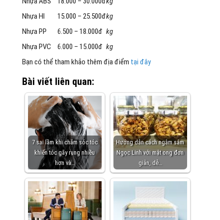
Nhựa ABS
18.000 – 30.000đ
kg
Nhựa HI
15.000 – 25.500đ
kg
Nhựa PP
6.500 – 18.000đ
kg
Nhựa PVC
6.000 – 15.000đ
kg
Bạn có thể tham khảo thêm địa điểm
tại đây
Bài viết liên quan:
7 sai lầm khi chăm sóc tóc
Hướng dẫn cách ngâm sâm
khiến tóc gãy rụng nhiều
Ngọc Linh với mật ong đơn
hơn và…
giản, dễ…