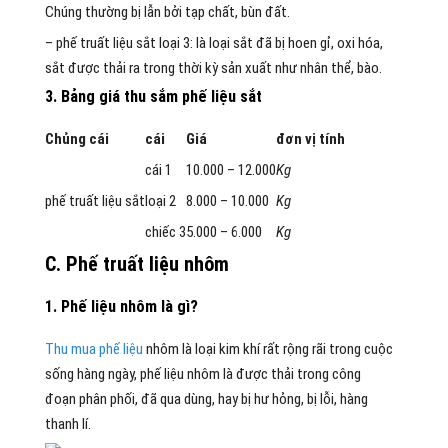
Chúng thường bị lẫn bởi tạp chất, bùn đất.
–
phế truất
liệu sắt
loại
3: là
loại
sắt đã bị hoen gỉ, oxi hóa,
sắt được thải ra trong
thời kỳ
sản xuất
như
nhân thể
, bào.
3. Bảng giá thu
sắm
phế
liệu sắt
Chủng
cái
cái
Giá
đơn vị
tính
cái
1
10.000 – 12.000
Kg
phế truất
liệu sắt
loại
2
8.000 – 10.000
Kg
chiếc
3
5.000 – 6.000
Kg
C. P
hế truất
liệu nhôm
1
. P
hế
liệu nhôm là gì?
Thu mua phế liệu
nhôm là
loại
kim khí
rất
rộng rãi
trong cuộc
sống hàng ngày,
phế
liệu nhôm là được thải trong
công
đoạn
phân phối
, đã qua
dùng
, hay bị hư hỏng, bị lỗi, hàng
thanh lí.