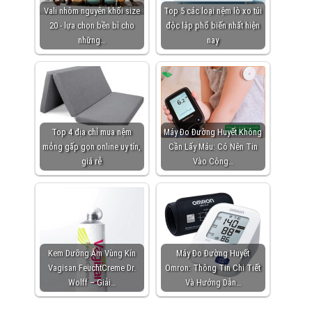
Vali nhôm nguyên khối size
Top 5 các loại nệm lò xo túi
20 - lựa chọn bền bỉ cho
độc lập phổ biến nhất hiện
những…
nay
Top 4 địa chỉ mua nệm
Máy Đo Đường Huyết Không
mỏng gấp gọn online uy tín,
Cần Lấy Máu: Có Nên Tin
giá rẻ
Vào Công…
Kem Dưỡng Ẩm Vùng Kín
Máy Đo Đường Huyết
Vagisan FeuchtCreme Dr.
Omron: Thông Tin Chi Tiết
Wolff – Giải…
Và Hướng Dẫn…