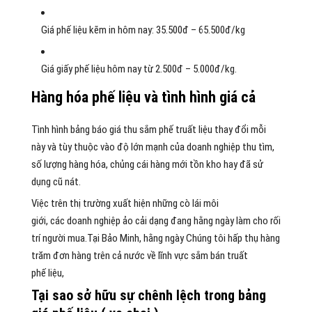
Giá
phế
liệu kẽm in hôm nay: 35.500đ – 65.500đ/kg
Giá giấy
phế
liệu
hôm nay
từ
2
.500đ – 5.000đ/kg.
Hàng hóa phế liệu và tình hình giá cả
Tình hình bảng báo giá thu
sắm
phế truất
liệu
thay đổi
mỗi
này và tùy thuộc vào độ
lớn mạnh
của
doanh nghiệp
thu
tìm
,
số lượng hàng hóa, chủng
cái
hàng mới tồn kho hay đã
sử
dụng
cũ nát.
Việc trên
thị trường
xuất hiện
những
cò lái môi
giới,
các
doanh nghiệp
ảo
cải dạng
đang hằng ngày
làm cho
rối
trí
người mua
.Tại Bảo Minh, hằng ngày Chúng tôi
hấp thụ
hàng
trăm đơn hàng trên cả nước về
lĩnh vực
sắm
bán
truất
phế
liệu,
Tại sao
sở hữu
sự chênh lệch trong bảng