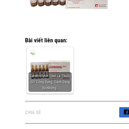
Bài viết liên quan:
Cerebrolysin 10ml Là Thuốc
Gì? Công Dụng, Cách Dùng
Và Những…
CHIA SẺ