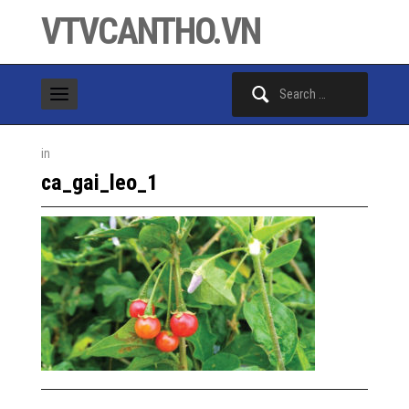
VTVCANTHO.VN
Search
for:
in
ca_gai_leo_1