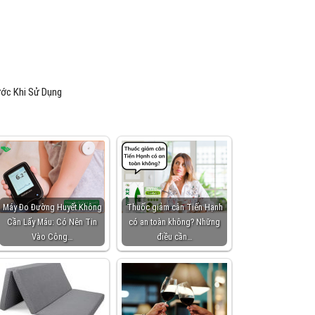
ớc Khi Sử Dụng
Máy Đo Đường Huyết Không
Thuốc giảm cân Tiến Hạnh
Cần Lấy Máu: Có Nên Tin
có an toàn không? Những
Vào Công…
điều cần…