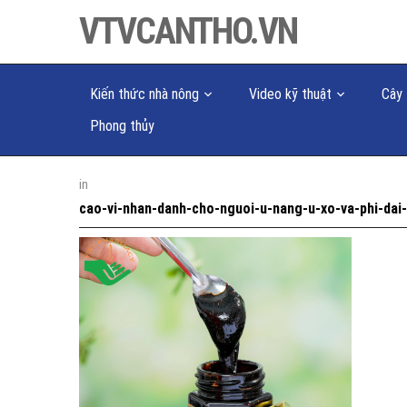
VTVCANTHO.VN
Kiến thức nhà nông
Video kỹ thuật
Cây 
Phong thủy
in
cao-vi-nhan-danh-cho-nguoi-u-nang-u-xo-va-phi-dai-