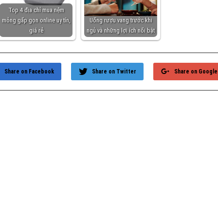
Top 4 địa chỉ mua nệm
mỏng gấp gọn online uy tín,
Uống rượu vang trước khi
giá rẻ
ngủ và những lợi ích nổi bật
Share on Facebook
Share on Twitter
Share on Google