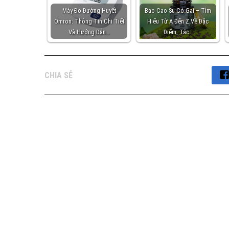
Máy Đo Đường Huyết
Bao Cao Su Có Gai – Tìm
Omron: Thông Tin Chi Tiết
Hiểu Từ A Đến Z Về Đặc
Và Hướng Dẫn…
Điểm, Tác…
CHIA SẺ