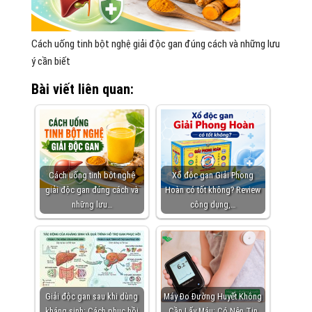
Cách uống tinh bột nghệ giải độc gan đúng cách và những lưu
ý cần biết
Bài viết liên quan:
Cách uống tinh bột nghệ
Xổ độc gan Giải Phong
giải độc gan đúng cách và
Hoàn có tốt không? Review
những lưu…
công dụng,…
Giải độc gan sau khi dùng
Máy Đo Đường Huyết Không
kháng sinh: Cách phục hồi
Cần Lấy Máu: Có Nên Tin