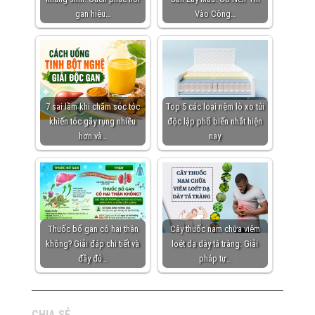
gan hiệu…
Vào Công…
7 sai lầm khi chăm sóc tóc
Top 5 các loại nệm lò xo túi
khiến tóc gãy rụng nhiều
độc lập phổ biến nhất hiện
hơn và…
nay
Thuốc bổ gan có hại thận
Cây thuốc nam chữa viêm
không? Giải đáp chi tiết và
loét dạ dày tá tràng: Giải
đầy đủ…
pháp tự…
CHIA SẺ