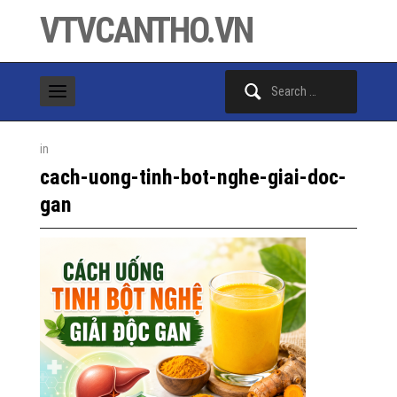
VTVCANTHO.VN
Search
for:
in
cach-uong-tinh-bot-nghe-giai-doc-
gan