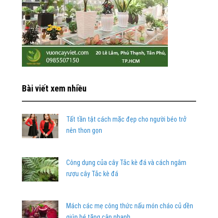
Bài viết xem nhiều
Tất tần tật cách mặc đẹp cho người béo trở
nên thon gọn
Công dụng của cây Tắc kè đá và cách ngâm
rượu cây Tắc kè đá
Mách các mẹ công thức nấu món cháo củ dền
giúp bé tăng cân nhanh