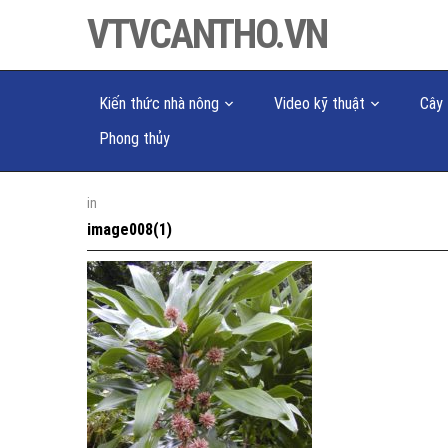
VTVCANTHO.VN
Kiến thức nhà nông
Video kỹ thuật
Cây 
Phong thủy
in
image008(1)