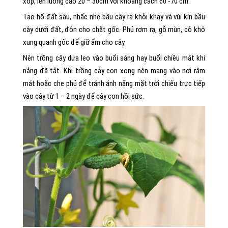
xốp, lên luống cao 20 – 30cm với khoảng cách 60 -70 cm.
Tạo hố đất sâu, nhấc nhẹ bầu cây ra khỏi khay và vùi kín bầu
cây dưới đất, đôn cho chặt gốc. Phủ rơm rạ, gỗ mùn, cỏ khô
xung quanh gốc để giữ ẩm cho cây.
Nên trồng cây dưa leo vào buổi sáng hay buổi chiều mát khi
nắng đã tắt. Khi trồng cây con xong nên mang vào nơi râm
mát hoặc che phủ để tránh ánh nắng mặt trời chiếu trực tiếp
vào cây từ 1 – 2 ngày để cây con hồi sức.