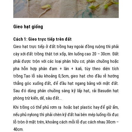
Gieo hạt giống
Cách 1: Gieo trực tiếp trên đất
Gieo hạt trực tiếp ở đất trồng hay ngoài đồng ruộng thì phải
cày xới đất trồng thật tơi xốp, lên luống cao 20 – 30cm. Đất
phải được trộn với các loại phân hữu cơ, phân chuồng hoặc
pha hỗn hợp phân đạm + lân + kali, tùy theo diện tích
trồng.
Tạo lỗ sâu khoảng 0,5cm, gieo hạt cho đầu rễ hướng
thẳng góc xuống đất, để đầu hạt ngang bằng với mặt đất.
Sau đó dùng phân chuồng sàng kỹ lấp hạt, rải Basudin hạt
phòng trừ kiến, dế, sâu đất…
Khi trồng có thể phủ rơm rạ hoặc bạt plastic hay để giữ ẩm,
nếu phủ nylong thì phải chèn kỹ đất hai bên mép luống rồi đục
lỗ tròn ở mặt trên, khoảng cách mỗi lỗ đục cách nhau 30cm –
40cm.