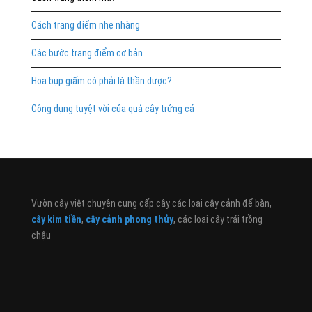
Cách trang điểm nhẹ nhàng
Các bước trang điểm cơ bản
Hoa bụp giấm có phải là thần dược?
Công dụng tuyệt vời của quả cây trứng cá
Vườn cây việt chuyên cung cấp cây các loại cây cảnh để bàn,
cây kim tiền
,
cây cảnh phong thủy
, các loại cây trái trồng
chậu