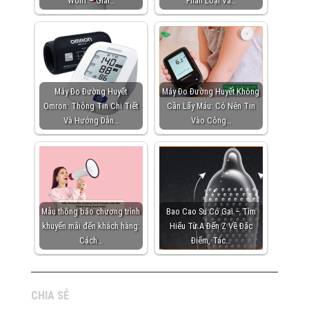
Wolff – Giải…
Phân Loại Và…
Máy Đo Đường Huyết
Máy Đo Đường Huyết Không
Omron: Thông Tin Chi Tiết
Cần Lấy Máu: Có Nên Tin
Và Hướng Dẫn…
Vào Công…
Mẫu thông báo chương trình
Bao Cao Su Có Gai – Tìm
khuyến mãi đến khách hàng:
Hiểu Từ A Đến Z Về Đặc
Cách…
Điểm, Tác…
CHIA SẺ