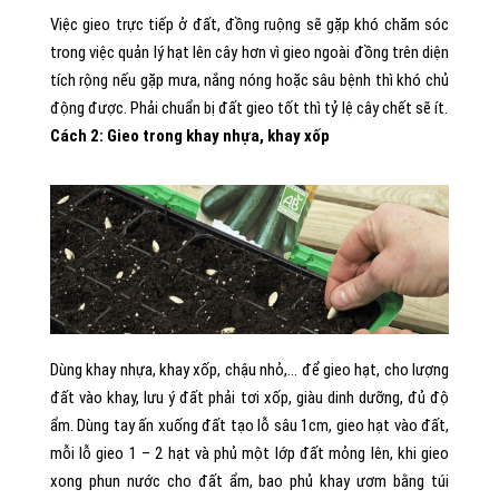
Việc gieo trực tiếp ở đất, đồng ruộng sẽ gặp khó chăm sóc
trong việc quản lý hạt lên cây hơn vì gieo ngoài đồng trên diện
tích rộng nếu gặp mưa, nắng nóng hoặc sâu bệnh thì khó chủ
động được. Phải chuẩn bị đất gieo tốt thì tỷ lệ cây chết sẽ ít.
Cách 2: Gieo trong khay nhựa, khay xốp
Dùng khay nhựa, khay xốp, chậu nhỏ,… để gieo hạt, cho lượng
đất vào khay, lưu ý đất phải tơi xốp, giàu dinh dưỡng, đủ độ
ẩm. Dùng tay ấn xuống đất tạo lỗ sâu 1cm, gieo hạt vào đất,
mỗi lỗ gieo 1 – 2 hạt và phủ một lớp đất mỏng lên, khi gieo
xong phun nước cho đất ẩm, bao phủ khay ươm bằng túi