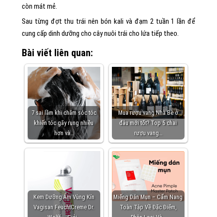
còn mát mẻ.
Sau từng đợt thu trái nên bón kali và đạm 2 tuần 1 lần để
cung cấp dinh dưỡng cho cây nuôi trái cho lứa tiếp theo.
Bài viết liên quan:
7 sai lầm khi chăm sóc tóc
Mua rượu vang Nhà Bè ở
khiến tóc gãy rụng nhiều
đâu mới tốt? Top 5 chai
hơn và…
rượu vang…
Kem Dưỡng Ẩm Vùng Kín
Miếng Dán Mụn – Cẩm Nang
Vagisan FeuchtCreme Dr.
Toàn Tập Về Đặc Điểm,