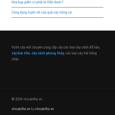
Hoa bụp giấm có phải là thần dược?
Công dụng tuyệt vời của quả cây trứng cá
Vườn cây việt chuyên cung cấp cây các loại cây cảnh để bàn,
cây kim tiền
,
cây cảnh phong thủy
, các loại cây trái trồng
chậu
© 2026 vtvcantho.vn. .
vtvcantho.vn
by
vtvcantho.vn