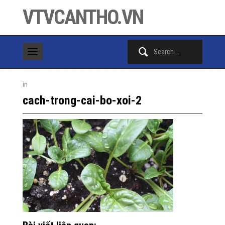
VTVCANTHO.VN
Search
for:
in
cach-trong-cai-bo-xoi-2