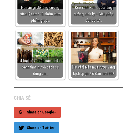
Nên ăn gì để tăng cường
Kẹo sâm Hàn Quốc tăng
sinh lý nam? 10 nhóm thực
cường sinh lý – Giải pháp
phẩm giúp…
bồi bổ từ…
4 loại cây thuốc nam chữa
bệnh thận hư và cách sử
[Tư vấn] Nên mua rượu vang
dụng an…
bịch quận 2 ở đâu mới tốt?
CHIA SẺ
Share on Google+
Share on Twitter