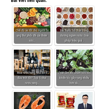
Bài viết liên quan:
Chế độ ăn tốt cho người bị
Bài thuốc bổ thận tráng
ung thư phổi để cải thiện
dương ngâm rượu: Giải
sức…
pháp hiệu quả…
Mua rượu vang Nhà Bè ở
7 sai lầm khi chăm sóc tóc
đâu mới tốt? Top 5 chai
khiến tóc gãy rụng nhiều
rượu vang…
hơn và…