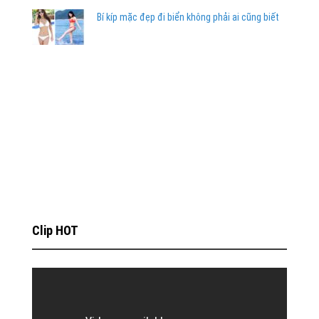
Bí kíp mặc đẹp đi biển không phải ai cũng biết
Clip HOT