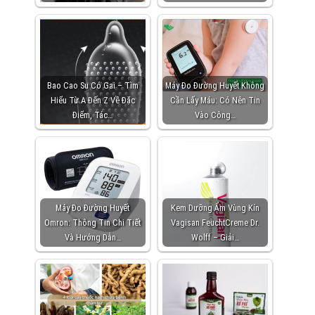
Bao Cao Su Có Gai – Tìm
Máy Đo Đường Huyết Không
Hiểu Từ A Đến Z Về Đặc
Cần Lấy Máu: Có Nên Tin
Điểm, Tác…
Vào Công…
Máy Đo Đường Huyết
Kem Dưỡng Ẩm Vùng Kín
Omron: Thông Tin Chi Tiết
Vagisan FeuchtCreme Dr.
Và Hướng Dẫn…
Wolff – Giải…