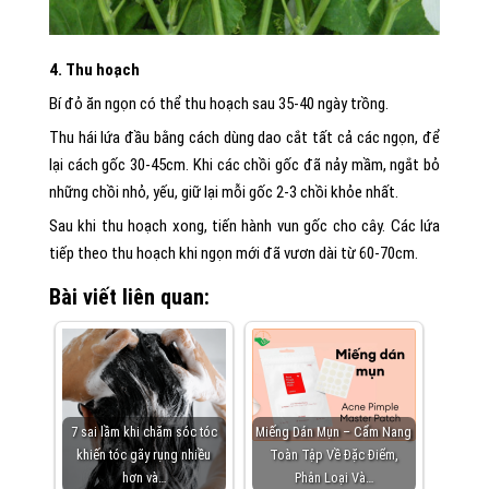
4. Thu hoạch
Bí đỏ ăn ngọn có thể thu hoạch sau 35-40 ngày trồng.
Thu hái lứa đầu bằng cách dùng dao cắt tất cả các ngọn, để
lại cách gốc 30-45cm. Khi các chồi gốc đã nảy mầm, ngắt bỏ
những chồi nhỏ, yếu, giữ lại mỗi gốc 2-3 chồi khỏe nhất.
Sau khi thu hoạch xong, tiến hành vun gốc cho cây. Các lứa
tiếp theo thu hoạch khi ngọn mới đã vươn dài từ 60-70cm.
Bài viết liên quan:
7 sai lầm khi chăm sóc tóc
Miếng Dán Mụn – Cẩm Nang
khiến tóc gãy rụng nhiều
Toàn Tập Về Đặc Điểm,
hơn và…
Phân Loại Và…