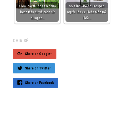
4 loại cây thuốc nam chữa
So sánh Siro ho Prospan
bệnh thận hư và cách sử
người lớn và Thiên Môn Bổ
dụng an…
Phổi…
CHIA SẺ
Share on Google+
Share on Twitter
Share on Facebook