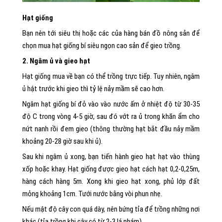
Hạt giống
Bạn nên tới siêu thị hoặc các của hàng bán đồ nông sản để
chọn mua hạt giống bí siêu ngọn cao sản để gieo trồng.
2. Ngâm ủ và gieo hạt
Hạt giống mua về bạn có thể trồng trực tiếp. Tuy nhiên, ngâm
ủ hật trước khi gieo thì tỷ lệ nảy mầm sẽ cao hơn.
Ngâm hạt giống bí đỏ vào vào nước ấm ở nhiệt độ từ 30-35
độ C trong vòng 4-5 giờ, sau đó vớt ra ủ trong khăn ẩm cho
nứt nanh rồi đem gieo (thông thường hạt bắt đầu nảy mầm
khoảng 20-28 giờ sau khi ủ).
Sau khi ngâm ủ xong, bạn tiến hành gieo hạt hạt vào thùng
xốp hoặc khay. Hạt giống được gieo hạt cách hạt 0,2-0,25m,
hàng cách hàng 5m. Xong khi gieo hạt xong, phủ lớp đất
mỏng khoảng 1cm. Tưới nước bằng vòi phun nhẹ.
Nếu mật độ cây con quá dày, nên bứng tỉa để trồng những nơi
khác (tỉa trồng khi cây có từ 2-3 lá nhám).