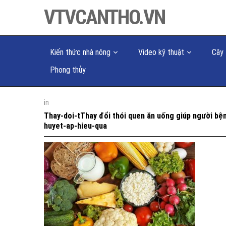
VTVCANTHO.VN
Kiến thức nhà nông
Video kỹ thuật
Cây 
Phong thủy
in
Thay-doi-tThay đổi thói quen ăn uống giúp người bệ
huyet-ap-hieu-qua