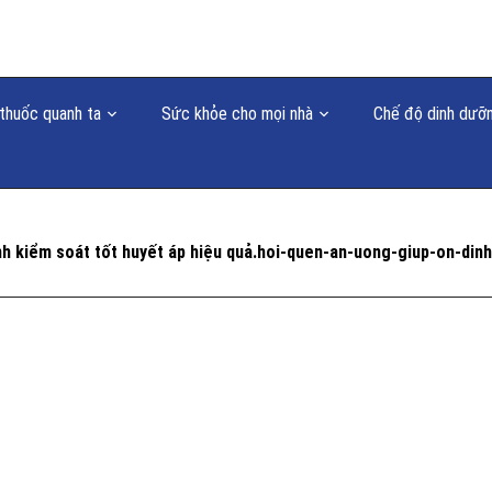
thuốc quanh ta
Sức khỏe cho mọi nhà
Chế độ dinh dưỡ
nh kiểm soát tốt huyết áp hiệu quả.hoi-quen-an-uong-giup-on-dinh