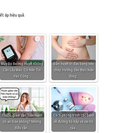
ết áp hiệu quả.
Máy Đo Đường Huyết Không
Bấm huyệt trị đau bụng tiêu
Cần Lấy Máu: Có Nên Tin
chảy: Hướng dẫn thực hiện
Vào Công…
đúng…
Thuốc giảm cân Tiến Hạnh
Cách phòng tránh các bệnh
có an toàn không? Những
về đường hô hấp và vai trò
điều cần…
của…