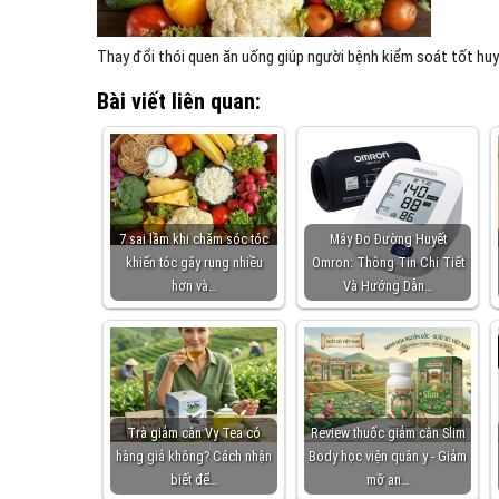
Thay đổi thói quen ăn uống giúp người bệnh kiểm soát tốt huy
Bài viết liên quan:
7 sai lầm khi chăm sóc tóc
Máy Đo Đường Huyết
khiến tóc gãy rụng nhiều
Omron: Thông Tin Chi Tiết
hơn và…
Và Hướng Dẫn…
Trà giảm cân Vy Tea có
Review thuốc giảm cân Slim
hàng giả không? Cách nhận
Body học viện quân y - Giảm
biết để…
mỡ an…