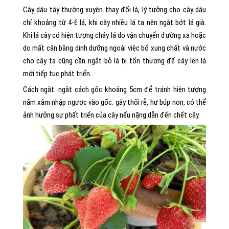
Cây dâu tây thường xuyên thay đổi lá, lý tưởng cho cây dâu
chỉ khoảng từ 4-6 lá, khi cây nhiều lá ta nên ngắt bớt lá già.
Khi lá cây có hiện tượng cháy lá do vận chuyển đường xa hoặc
do mất cân bằng dinh dưỡng ngoài việc bổ xung chất và nước
cho cây ta cũng cần ngắt bỏ lá bị tổn thương để cây lên lá
mới tiếp tục phát triển.
Cách ngắt: ngắt cách gốc khoảng 5cm để tránh hiện tượng
nấm xâm nhập ngược vào gốc. gây thối rễ, hư búp non, có thể
ảnh hưởng sự phất triển của cây nếu nặng dẫn đến chết cây.