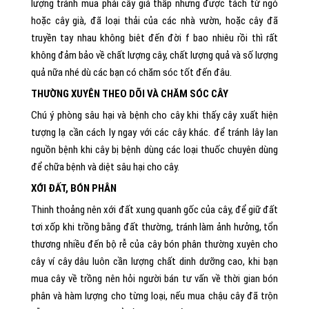
lượng tránh mua phải cây giá thấp nhưng được tách từ ngó
hoặc cây già, đã loại thải của các nhà vườn, hoặc cây đã
truyền tay nhau không biêt đến đời f bao nhiêu rồi thì rất
không đảm bảo về chất lượng cây, chất lượng quả và số lượng
quả nữa nhé dù các bạn có chăm sóc tốt đến đâu.
THƯỜNG XUYÊN THEO DÕI VÀ CHĂM SÓC CÂY
Chú ý phòng sâu hại và bệnh cho cây khi thấy cây xuất hiện
tượng lạ cần cách ly ngay với các cây khác. để tránh lây lan
nguồn bệnh khi cây bị bệnh dùng các loại thuốc chuyên dùng
để chữa bệnh và diệt sâu hại cho cây.
XỚI ĐẤT, BÓN PHÂN
Thinh thoảng nên xới đất xung quanh gốc của cây, để giữ đất
tơi xốp khi trồng bằng đất thường, tránh làm ảnh hưởng, tổn
thương nhiều đến bộ rễ của cây bón phân thường xuyên cho
cây ví cây dâu luôn cần lượng chất dinh dưỡng cao, khi bạn
mua cây về trồng nên hỏi người bán tư vấn về thời gian bón
phân và hàm lượng cho từng loại, nếu mua chậu cây đã trộn