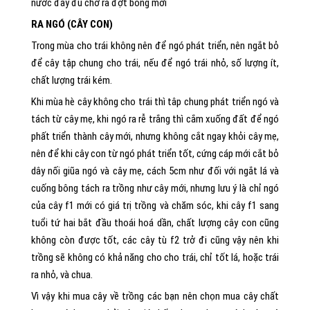
nước đầy đủ chờ ra đợt bông mới
RA NGÓ (CÂY CON)
Trong mùa cho trái không nên để ngó phát triển, nên ngắt bỏ
để cây tập chung cho trái, nếu để ngó trái nhỏ, số lượng ít,
chất lượng trái kém.
Khi mùa hè cây không cho trái thì tâp chung phát triển ngó và
tách từ cây mẹ, khi ngó ra rễ trắng thì cắm xuống đất để ngó
phất triển thành cây mới, nhưng không cắt ngay khỏi cây mẹ,
nên để khi cây con từ ngó phát triển tốt, cứng cáp mới cắt bỏ
dây nối giũa ngó và cây mẹ, cách 5cm như đối với ngắt lá và
cuống bông tách ra trồng như cây mới, nhưng lưu ý là chỉ ngó
của cây f1 mới có giá trị trồng và chăm sóc, khi cây f1 sang
tuổi tứ hai bắt đầu thoái hoá dần, chất lượng cây con cũng
không còn được tốt, các cây tù f2 trở đi cũng vậy nên khi
trồng sẽ không có khả năng cho cho trái, chỉ tốt lá, hoặc trái
ra nhỏ, và chua.
Vì vậy khi mua cây về trồng các bạn nên chọn mua cây chất