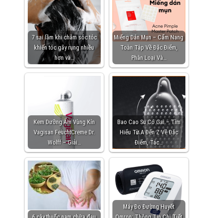
7 sai lầm khi chăm sóc tóc
Miếng Dán Mụn – Cẩm Nang
khiến tóc gãy rụng nhiều
Toàn Tập Về Đặc Điểm,
hơn và…
Phân Loại Và…
Kem Dưỡng Ẩm Vùng Kín
Bao Cao Su Có Gai – Tìm
Vagisan FeuchtCreme Dr.
Hiểu Từ A Đến Z Về Đặc
Wolff – Giải…
Điểm, Tác…
Máy Đo Đường Huyết
6 cây thuốc nam chữa đau
Omron: Thông Tin Chi Tiết