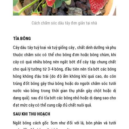
Cách chăm sóc dâu tây đơn giản tại nhà
TỈA BÔNG
Cây dâu tây tuỳ loại và tuỳ giống cây , chất dinh dưỡng và phụ
thuộc chăm sóc có thể cho bông đơn hoặc bông chùm, khi
cây có quá nhiều bông nên ngắt bớt để cây tập chung chất
cho quả lý tưởng từ 3-4 bông, đầu tiên nên tỉa bớt các bông
hỏng không đậu trái (do độ ẩm không khí quá cao, do côn
trùng đốt bông gây thui bông hoặc do người chăm sóc tưới
nước vào bông trong thời gian thụ phấn gây chột hoặc dị
dạng quả). sau đó tỉa bớt các bông nhỏ hoặc dị dạng sao cho
đạt mức cây có thể cung cấp đủ chất nuôi quả.
SAU KHI THU HOẠCH
Ngắt bông cách gốc 5cm như đối với lá, bón phân và tưới