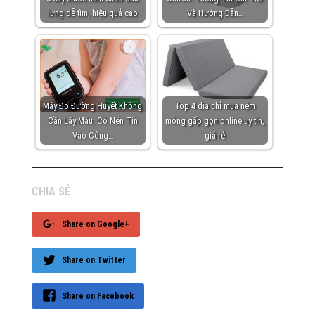
lưng dễ tìm, hiệu quả cao
Và Hướng Dẫn…
Máy Đo Đường Huyết Không
Top 4 địa chỉ mua nệm
Cần Lấy Máu: Có Nên Tin
mỏng gấp gọn online uy tín,
Vào Công…
giá rẻ
CHIA SẺ
Share on Google+
Share on Twitter
Share on Facebook