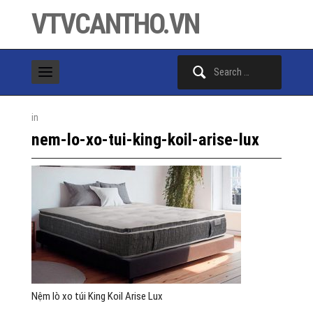
VTVCANTHO.VN
Search
for:
in
nem-lo-xo-tui-king-koil-arise-lux
Nệm lò xo túi King Koil Arise Lux