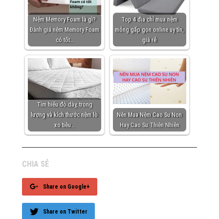
Nệm Memory Foam là gì?
Top 4 địa chỉ mua nệm
Đánh giá nệm Memory Foam
mỏng gấp gọn online uy tín,
có tốt…
giá rẻ
Tìm hiểu độ dày, trọng
lượng và kích thước nệm lò
Nên Mua Nệm Cao Su Non
xo tiêu…
Hay Cao Su Thiên Nhiên
CHIA SẺ
Share on Google+
Share on Twitter