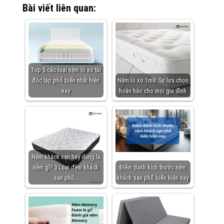
Bài viết liên quan:
Top 5 các loại nệm lò xo túi
độc lập phổ biến nhất hiện
Nệm lò xo 1m8: Sự lựa chọn
nay
hoàn hảo cho mọi gia đình
Nệm khách sạn hay dùng là
nệm gì? 3 Loại đệm khách
Điểm danh kích thước nệm
sạn phổ…
khách sạn phổ biến hiện nay