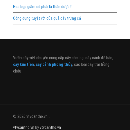
Hoa bụp giấm có phải là thần dược?
Công dụng tuyệt vời của quả cây trứng cá
Vườn cây việt chuyên cung cấp cây các loại cây cảnh để bàn,
cây kim tiền
,
cây cảnh phong thủy
, các loại cây trái trồng
chậu
© 2026 vtvcantho.vn. .
vtvcantho.vn
by
vtvcantho.vn