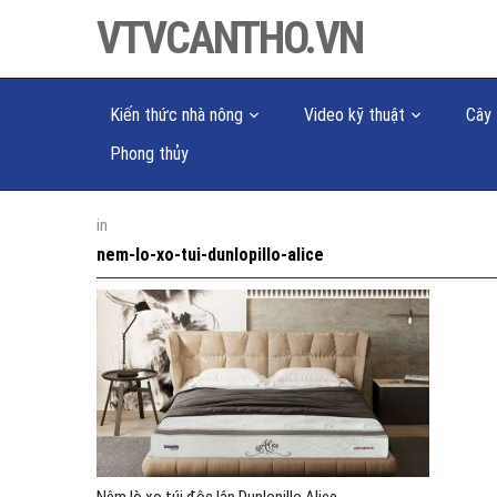
VTVCANTHO.VN
Kiến thức nhà nông
Video kỹ thuật
Cây 
Phong thủy
in
nem-lo-xo-tui-dunlopillo-alice