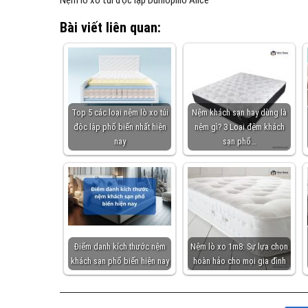
Nệm lò xo túi độc lập Dunlopillo Alice
Bài viết liên quan:
Top 5 các loại nệm lò xo túi
Nệm khách sạn hay dùng là
độc lập phổ biến nhất hiện
nệm gì? 3 Loại đệm khách
nay
sạn phổ…
Điểm danh kích thước nệm
Nệm lò xo 1m8: Sự lựa chọn
khách sạn phổ biến hiện nay
hoàn hảo cho mọi gia đình