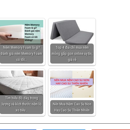
Nệm Memory Foam là gì?
Top 4 địa chỉ mua nệm
Đánh giá nệm Memory Foam
mỏng gấp gọn online uy tín,
có tốt…
giá rẻ
Tìm hiểu độ dày, trọng
lượng và kích thước nệm lò
Nên Mua Nệm Cao Su Non
xo tiêu…
Hay Cao Su Thiên Nhiên