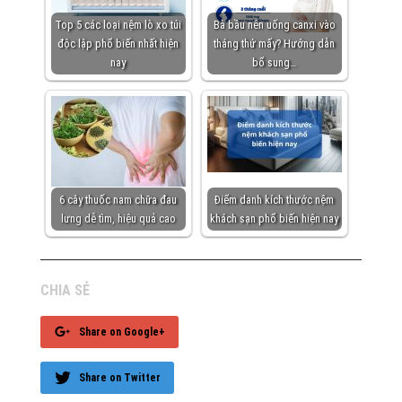
Top 5 các loại nệm lò xo túi
Bà bầu nên uống canxi vào
độc lập phổ biến nhất hiện
tháng thứ mấy? Hướng dẫn
nay
bổ sung…
6 cây thuốc nam chữa đau
Điểm danh kích thước nệm
lưng dễ tìm, hiệu quả cao
khách sạn phổ biến hiện nay
CHIA SẺ
Share on Google+
Share on Twitter