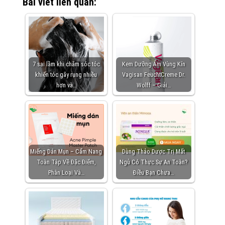
Bài viết liên quan:
7 sai lầm khi chăm sóc tóc
Kem Dưỡng Ẩm Vùng Kín
khiến tóc gãy rụng nhiều
Vagisan FeuchtCreme Dr.
hơn và…
Wolff – Giải…
Miếng Dán Mụn – Cẩm Nang
Dùng Thảo Dược Trị Mất
Toàn Tập Về Đặc Điểm,
Ngủ Có Thực Sự An Toàn?
Phân Loại Và…
Điều Bạn Chưa…