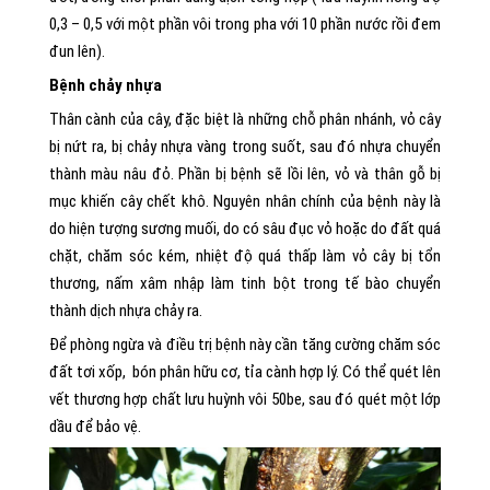
0,3 – 0,5 với một phần vôi trong pha với 10 phần nước rồi đem
đun lên).
Bệnh chảy nhựa
Thân cành của cây, đặc biệt là những chỗ phân nhánh, vỏ cây
bị nứt ra, bị chảy nhựa vàng trong suốt, sau đó nhựa chuyển
thành màu nâu đỏ. Phần bị bệnh sẽ lồi lên, vỏ và thân gỗ bị
mục khiến cây chết khô. Nguyên nhân chính của bệnh này là
do hiện tượng sương muối, do có sâu đục vỏ hoặc do đất quá
chặt, chăm sóc kém, nhiệt độ quá thấp làm vỏ cây bị tổn
thương, nấm xâm nhập làm tinh bột trong tế bào chuyển
thành dịch nhựa chảy ra.
Để phòng ngừa và điều trị bệnh này cần tăng cường chăm sóc
đất tơi xốp, bón phân hữu cơ, tỉa cành hợp lý. Có thể quét lên
vết thương hợp chất lưu huỳnh vôi 50be, sau đó quét một lớp
dầu để bảo vệ.