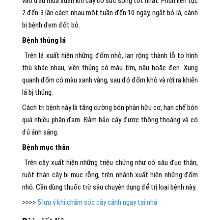
vào đầu mùa xuân khi cây có sức sống tốt nhất. Phun liên tục
2 đến 3 lần cách nhau một tuần đến 10 ngày, ngắt bỏ lá, cành
bị bệnh đem đốt bỏ.
Bệnh thủng lá
Trên lá xuất hiện những đốm nhỏ, lan rộng thành lỗ to hình
thù khác nhau, viền thủng có màu tím, nâu hoặc đen. Xung
quanh đốm có màu xanh vàng, sau đó đốm khô và rời ra khiến
lá bị thủng.
Cách trị bệnh này là tăng cường bón phân hữu cơ, hạn chế bón
quá nhiều phân đạm. Đảm bảo cây được thông thoáng và có
đủ ánh sáng.
Bệnh mục thân
Trên cây xuất hiện những triệu chứng như có sâu đục thân,
ruột thân cây bị mục rỗng, trên nhánh xuất hiện những đốm
nhỏ. Cần dùng thuốc trừ sâu chuyên dụng để trị loại bệnh này.
>>>>
5 lưu ý khi chăm sóc cây cảnh ngay tại nhà