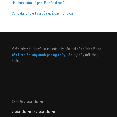
Hoa bụp giấm có phải là thần dược?
Công dụng tuyệt vời của quả cây trứng cá
Vườn cây việt chuyên cung cấp cây các loại cây cảnh để bàn,
cây kim tiền
,
cây cảnh phong thủy
, các loại cây trái trồng
chậu
© 2026 vtvcantho.vn. .
vtvcantho.vn
by
vtvcantho.vn