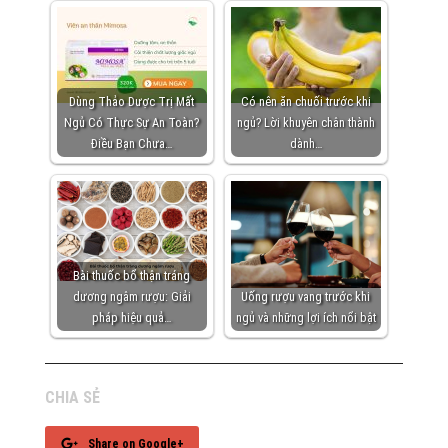
Dùng Thảo Dược Trị Mất
Có nên ăn chuối trước khi
Ngủ Có Thực Sự An Toàn?
ngủ? Lời khuyên chân thành
Điều Bạn Chưa…
dành…
Bài thuốc bổ thận tráng
dương ngâm rượu: Giải
Uống rượu vang trước khi
pháp hiệu quả…
ngủ và những lợi ích nổi bật
CHIA SẺ
Share on Google+