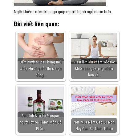
Ngồi thiền trước khi ngủ giúp người bệnh ngủ ngon hơn.
Bài viết liên quan:
Bấm huyệt trị đau bụng tiêu
7 sai lầm khi chăm sóc tóc
chảy: Hướng dẫn thực hiện
khiến tóc gãy rụng nhiều
đúng…
hơn và…
So sánh Siro ho Prospan
người lớn và Thiên Môn Bổ
Nên Mua Nệm Cao Su Non
Phổi…
Hay Cao Su Thiên Nhiên