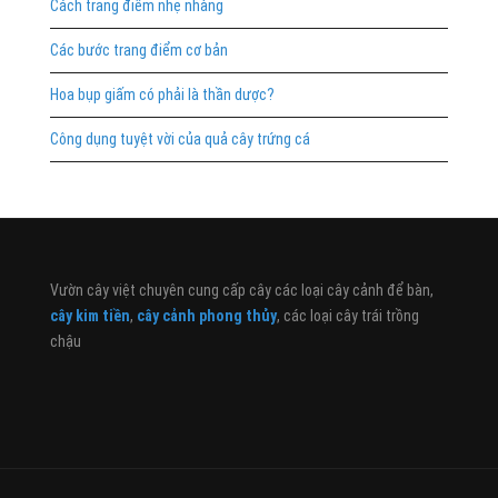
Cách trang điểm nhẹ nhàng
Các bước trang điểm cơ bản
Hoa bụp giấm có phải là thần dược?
Công dụng tuyệt vời của quả cây trứng cá
Vườn cây việt chuyên cung cấp cây các loại cây cảnh để bàn,
cây kim tiền
,
cây cảnh phong thủy
, các loại cây trái trồng
chậu