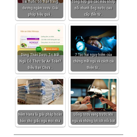
Bài thuốc bổ thận tráng
Tổng hợp giá các mẫu khớp
dương ngâm rượu: Giải
nối nhanh ống nước cao
pháp hiệu quả…
cấp đến từ…
Dùng Thảo Dược Trị Mất
7 Tác hại nguy hiểm của
Ngủ Có Thực Sự An Toàn?
chứng mất ngủ và cách cải
Điều Bạn Chưa…
thiện từ…
Nệm Hana là giải pháp hoàn
Uống rượu vang trước khi
hảo cho giấc ngủ mọi nhà
ngủ và những lợi ích nổi bật