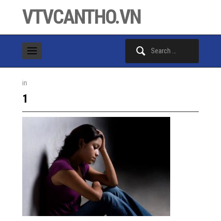
VTVCANTHO.VN
Search
for:
in
1