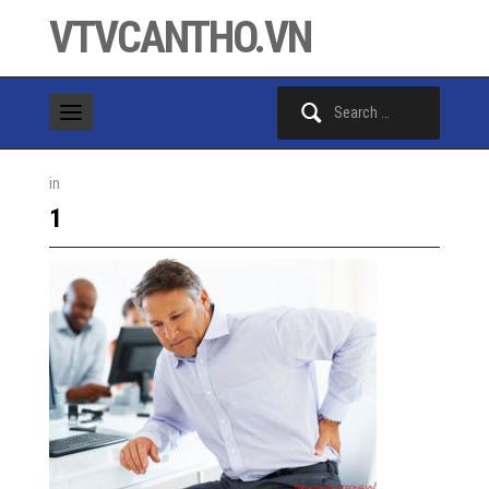
VTVCANTHO.VN
Search
for:
in
1