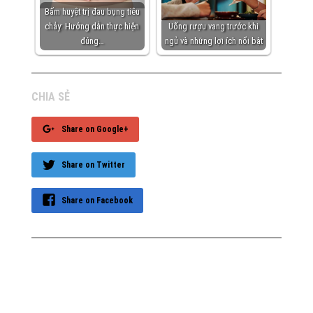
Bấm huyệt trị đau bụng tiêu
chảy: Hướng dẫn thực hiện
Uống rượu vang trước khi
đúng…
ngủ và những lợi ích nổi bật
CHIA SẺ
Share on Google+
Share on Twitter
Share on Facebook