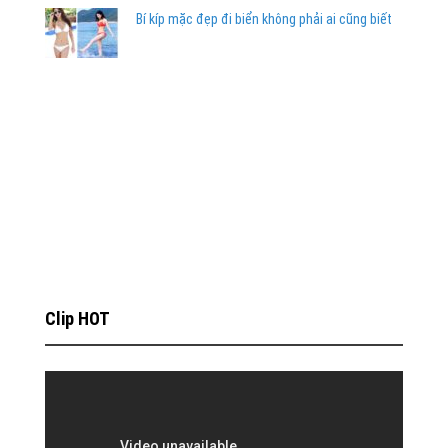
Bí kíp mặc đẹp đi biển không phải ai cũng biết
Clip HOT