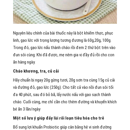
Nguyên liệu chính của bài thuốc này là bột khiếm thực, phục
linh, gạo lức với trọng lượng tương đương là 60g,20g, 100g.
Trong đó, gạo lức nấu thành cháo rồi đem 2 thứ bột trên vào
đun sôi cùng. Khi đã được, mẹ nêm gia vị đầy đủ rồi cho con
ăn hàng ngày.
Cháo khương, tra, củ cải
Hãy chuẩn bị ngay 20g gừng tươi, 20g sơn tra cùng 15g củ cải
và đường đỏ, gạo lức (250g). Cho tất cả vào nồi đun sôi tối
đa 40 phút, sau đó bỏ bã, lấy nước nấu với gạo sạch thành
cháo. Cuối cùng, mẹ chỉ cần cho thêm đường và khuyến khích
bé ăn 3 lần/ngày
Một số lưu ý giúp đẩy lùi rối loạn tiêu hóa cho trẻ
Bổ sung lợi khuẩn Probiotic giúp cân bằng hệ vi sinh đường