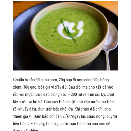
Chuẩn bị sẵn 90 g rau sam, 20g búp ổi non cùng 10g hồng
xiêm, 30g gạo, bột gia vị đầy đủ. Sau đó, mẹ cho tất cả vào
nồi với mực nước dao động 250 – 300 ml và đun sôi kỹ, chắt
lấy nước và bỏ bã. Gạo xay thành bột cho vào nước rau trên
rồi khuấy đều, đun trên bếp nhỏ lửa. Khi cháo đã chín, cho
thêm gia vị. Đảm bảo chỉ cần 2 lần/ngày lúc cháo nóng, duy trì
liên tiếp 2 – 3 ngày, tình trạng rối loạn tiêu hóa của con sẽ
được cải thiện.