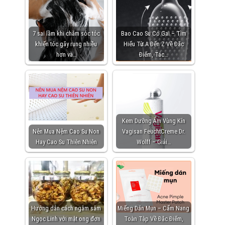
7 sai lầm khi chăm sóc tóc
Bao Cao Su Có Gai – Tìm
khiến tóc gãy rụng nhiều
Hiểu Từ A Đến Z Về Đặc
hơn và…
Điểm, Tác…
Kem Dưỡng Ẩm Vùng Kín
Nên Mua Nệm Cao Su Non
Vagisan FeuchtCreme Dr.
Hay Cao Su Thiên Nhiên
Wolff – Giải…
Hướng dẫn cách ngâm sâm
Miếng Dán Mụn – Cẩm Nang
Ngọc Linh với mật ong đơn
Toàn Tập Về Đặc Điểm,