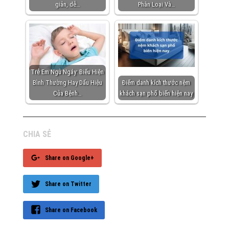
giản, dễ…
Phân Loại Và…
Trẻ Em Ngủ Ngáy: Biểu Hiện
Bình Thường Hay Dấu Hiệu
Điểm danh kích thước nệm
Của Bệnh…
khách sạn phổ biến hiện nay
CHIA SẺ
Share on Google+
Share on Twitter
Share on Facebook