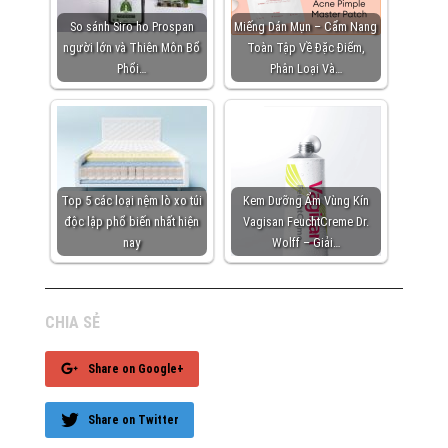
So sánh Siro ho Prospan
Miếng Dán Mụn – Cẩm Nang
người lớn và Thiên Môn Bổ
Toàn Tập Về Đặc Điểm,
Phổi…
Phân Loại Và…
Top 5 các loại nệm lò xo túi
Kem Dưỡng Ẩm Vùng Kín
độc lập phổ biến nhất hiện
Vagisan FeuchtCreme Dr.
nay
Wolff – Giải…
CHIA SẺ
Share on Google+
Share on Twitter