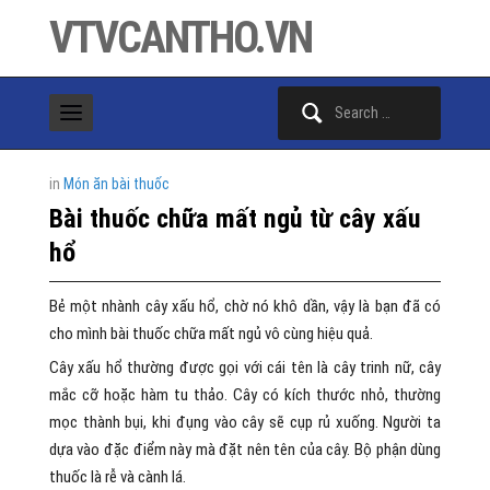
VTVCANTHO.VN
Search
for:
in
Món ăn bài thuốc
Bài thuốc chữa mất ngủ từ cây xấu
hổ
Bẻ một nhành cây xấu hổ, chờ nó khô dần, vậy là bạn đã có
cho mình bài thuốc chữa mất ngủ vô cùng hiệu quả.
Cây xấu hổ thường được gọi với cái tên là cây trinh nữ, cây
mắc cỡ hoặc hàm tu thảo. Cây có kích thước nhỏ, thường
mọc thành bụi, khi đụng vào cây sẽ cụp rủ xuống. Người ta
dựa vào đặc điểm này mà đặt nên tên của cây. Bộ phận dùng
thuốc là rễ và cành lá.