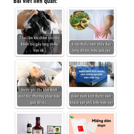
Bài viết liên quan:
7 sai lầm khi chăm sóc tóc
khiến tóc gãy rụng nhiều
6 cây thuốc nam chữa đau
hơn và…
lưng dễ tìm, hiệu quả cao
Nước gội đầu kích thích
mọc tóc: Phương pháp hiệu
Điểm danh kích thước nệm
quả để tóc…
khách sạn phổ biến hiện nay