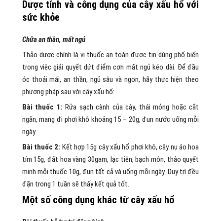
Dược tính và công dụng của cây xấu hổ với
sức khỏe
Chữa an thần, mất ngủ
Thảo dược chính là vị thuốc an toàn được tin dùng phổ biến
trong việc giải quyết dứt điểm cơn mất ngủ kéo dài. Để đầu
óc thoải mái, an thần, ngủ sâu và ngon, hãy thực hiện theo
phương pháp sau với cây xấu hổ:
Bài thuốc 1:
Rửa sạch cành của cây, thái mỏng hoặc cắt
ngắn, mang đi phơi khô khoảng 15 – 20g, đun nước uống mỗi
ngày.
Bài thuốc 2:
Kết hợp 15g cây xấu hổ phơi khô, cây nụ áo hoa
tím 15g, đất hoa vàng 30gam, lạc tiên, bạch môn, thảo quyết
minh mỗi thuốc 10g, đun tất cả và uống mỗi ngày. Duy trì đều
đặn trong 1 tuần sẽ thấy kết quả tốt.
Một số công dụng khác từ cây xấu hổ