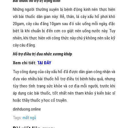
Bài thuốc hỗ trợ trị động kinh
Những người thường xuyên bị bệnh động kinh nên thực hiện
với bài thuốc dân gian này: Rễ, thân, lá cây xấu hổ phơi khô
20gam, cây câu đằng 10gam sau đó sắc uống mỗi ngày, đặc
biệt là khi chuẩn bị đến cơn co giật nên uống nước này. Tuy
nhiên, khi thực hiện với công thức này chú ý không nên sắc kỹ
cây câu đằng.
Hỗ trợ điều trị đau nhức xương khớp
Xem chi tiết:
TẠI ĐÂY
Tuy công dụng của cây xấu hổ đã được dân gian công nhận và
đưa vào nhiều bài thuốc hỗ trợ điều trị bệnh hiệu quả, nhưng
tùy theo tình trạng sức khỏe và cơ địa mỗi người, trước khi
áp dụng các bài thuốc, tốt nhất nên tham khảo ý kiến bác sĩ
hoặc thầy thuốc y học cổ truyền.
dinhduong.online
Tags:
mất ngủ