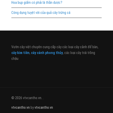
Hoa bụp giấm có phải là thần dược?
Công dụng tuyệt vời của quả cây trứng cá
Vườn cây việt chuyên cung cấp cây các loại cây cảnh để bàn,
cây kim tiền
,
cây cảnh phong thủy
, các loại cây trái trồng
chậu
© 2026 vtvcantho.vn. .
vtvcantho.vn
by
vtvcantho.vn