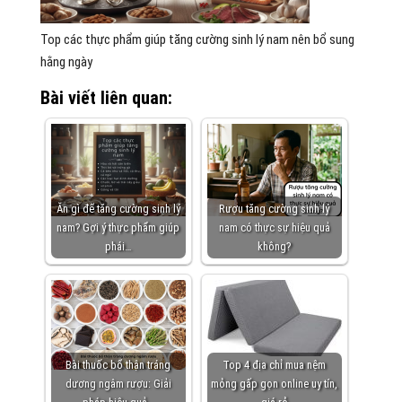
Top các thực phẩm giúp tăng cường sinh lý nam nên bổ sung
hằng ngày
Bài viết liên quan:
Ăn gì để tăng cường sinh lý
Rượu tăng cường sinh lý
nam? Gợi ý thực phẩm giúp
nam có thực sự hiệu quả
phái…
không?
Bài thuốc bổ thận tráng
Top 4 địa chỉ mua nệm
dương ngâm rượu: Giải
mỏng gấp gọn online uy tín,