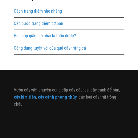
Cách trang điểm nhẹ nhàng
Các bước trang điểm cơ bản
Hoa bụp giấm có phải là thần dược?
Công dụng tuyệt vời của quả cây trứng cá
Vườn cây việt chuyên cung cấp cây các loại cây cảnh để bàn,
cây kim tiền
,
cây cảnh phong thủy
, các loại cây trái trồng
chậu