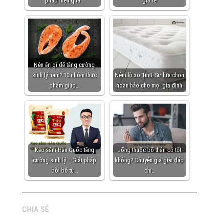
pháp hiệu quả…
giá rẻ
Nên ăn gì để tăng cường
sinh lý nam? 10 nhóm thực
Nệm lò xo 1m8: Sự lựa chọn
phẩm giúp…
hoàn hảo cho mọi gia đình
Kẹo sâm Hàn Quốc tăng
Uống thuốc bổ thận có tốt
cường sinh lý – Giải pháp
không? Chuyên gia giải đáp
bồi bổ từ…
chi…
CHIA SẺ