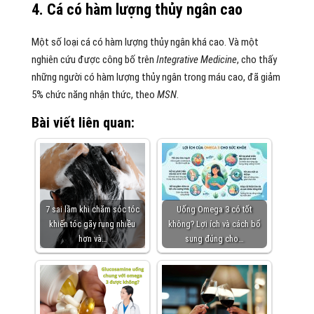
4. Cá có hàm lượng thủy ngân cao
Một số loại cá có hàm lượng thủy ngân khá cao. Và một
nghiên cứu được công bố trên
Integrative Medicine
, cho thấy
những người có hàm lượng thủy ngân trong máu cao, đã giảm
5% chức năng nhận thức, theo
MSN
.
Bài viết liên quan:
7 sai lầm khi chăm sóc tóc
Uống Omega 3 có tốt
khiến tóc gãy rụng nhiều
không? Lợi ích và cách bổ
hơn và…
sung đúng cho…