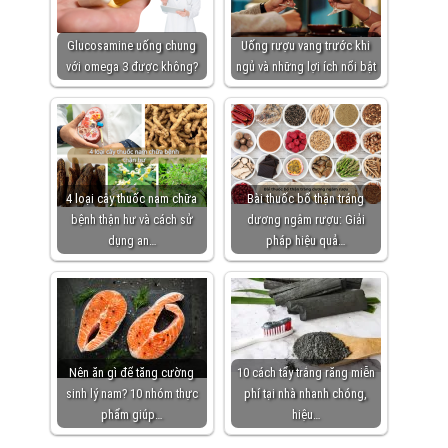
Glucosamine uống chung
Uống rượu vang trước khi
với omega 3 được không?
ngủ và những lợi ích nổi bật
4 loại cây thuốc nam chữa
Bài thuốc bổ thận tráng
bệnh thận hư và cách sử
dương ngâm rượu: Giải
dụng an…
pháp hiệu quả…
Nên ăn gì để tăng cường
10 cách tẩy trắng răng miễn
sinh lý nam? 10 nhóm thực
phí tại nhà nhanh chóng,
phẩm giúp…
hiệu…