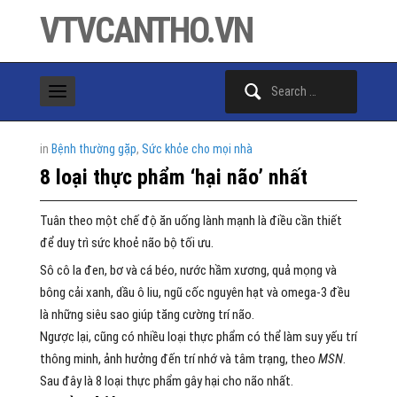
VTVCANTHO.VN
Search
for:
in
Bệnh thường gặp
,
Sức khỏe cho mọi nhà
8 loại thực phẩm ‘hại não’ nhất
Tuân theo một chế độ ăn uống lành mạnh là điều cần thiết
để duy trì sức khoẻ não bộ tối ưu.
Sô cô la đen, bơ và cá béo, nước hầm xương, quả mọng và
bông cải xanh, dầu ô liu, ngũ cốc nguyên hạt và omega-3 đều
là những siêu sao giúp tăng cường trí não.
Ngược lại, cũng có nhiều loại thực phẩm có thể làm suy yếu trí
thông minh, ảnh hưởng đến trí nhớ và tâm trạng, theo
MSN
.
Sau đây là 8 loại thực phẩm gây hại cho não nhất.