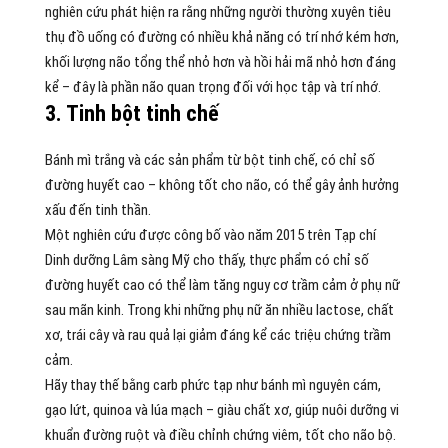
nghiên cứu phát hiện ra rằng những người thường xuyên tiêu
thụ đồ uống có đường có nhiều khả năng có trí nhớ kém hơn,
khối lượng não tổng thể nhỏ hơn và hồi hải mã nhỏ hơn đáng
kể – đây là phần não quan trọng đối với học tập và trí nhớ.
3. Tinh bột tinh chế
Bánh mì trắng và các sản phẩm từ bột tinh chế, có chỉ số
đường huyết cao – không tốt cho não, có thể gây ảnh hưởng
xấu đến tinh thần.
Một nghiên cứu được công bố vào năm 2015 trên Tạp chí
Dinh dưỡng Lâm sàng Mỹ cho thấy, thực phẩm có chỉ số
đường huyết cao có thể làm tăng nguy cơ trầm cảm ở phụ nữ
sau mãn kinh. Trong khi những phụ nữ ăn nhiều lactose, chất
xơ, trái cây và rau quả lại giảm đáng kể các triệu chứng trầm
cảm.
Hãy thay thế bằng carb phức tạp như bánh mì nguyên cám,
gạo lứt, quinoa và lúa mạch – giàu chất xơ, giúp nuôi dưỡng vi
khuẩn đường ruột và điều chỉnh chứng viêm, tốt cho não bộ.