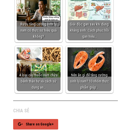
Rượu tăng cường sinh lý
Giải độc gan sau khi dùng
nam có thực sự hiệu quả
kháng sinh: Cách phục hồi
không?
gan hiệu…
4 loại cây thuốc nam chữa
Nên ăn gì để tăng cường
bệnh thận hư và cách sử
sinh lý nam? 10 nhóm thực
dụng an…
phẩm giúp…
CHIA SẺ
Share on Google+