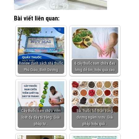
Bài viết liên quan:
Review danh sách nhà thuốc
6 cây thuốc nam chữa đau
Phú Giáo, Bình Dương
lưng dễ tìm, hiệu quả cao
Cây thuốc nam chữa viêm
Bài thuốc bổ thận tráng
loét dạ dày tá tràng: Giải
dương ngâm rượu: Giải
pháp tự…
pháp hiệu quả…