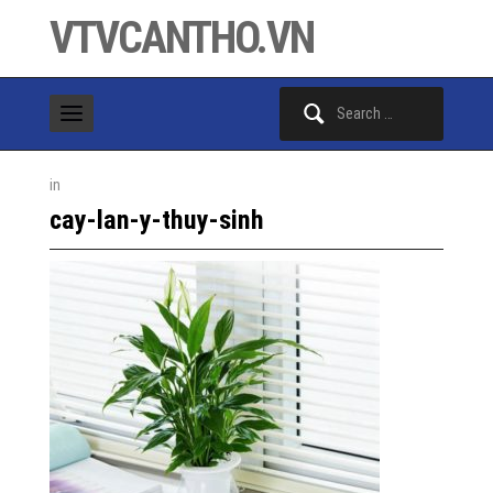
VTVCANTHO.VN
Search
for:
in
cay-lan-y-thuy-sinh