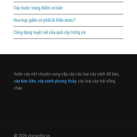
Các bước trang điểm cơ bản
Hoa bụp giấm có phải là thần dược?
Công dụng tuyệt vời của quả cây trứng cá
Vườn cây việt chuyên cung cấp cây các loại cây cảnh để bàn,
cây kim tiền
,
cây cảnh phong thủy
, các loại cây trái trồng
chậu
© 2026 vtvcantho.vn. .