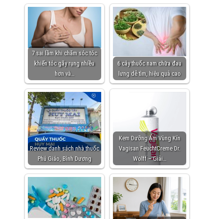
7 sai lầm khi chăm sóc tóc
khiến tóc gãy rụng nhiều
6 cây thuốc nam chữa đau
hơn và…
lưng dễ tìm, hiệu quả cao
Kem Dưỡng Ẩm Vùng Kín
Review danh sách nhà thuốc
Vagisan FeuchtCreme Dr.
Phú Giáo, Bình Dương
Wolff – Giải…