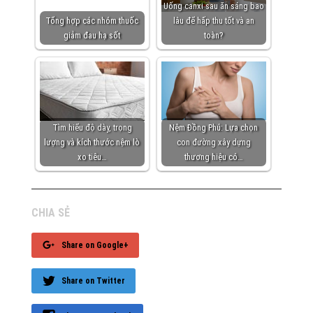
Uống canxi sau ăn sáng bao
Tổng hợp các nhóm thuốc
lâu để hấp thu tốt và an
giảm đau hạ sốt
toàn?
Tìm hiểu độ dày, trọng
Nệm Đồng Phú: Lựa chọn
lượng và kích thước nệm lò
con đường xây dựng
xo tiêu…
thương hiệu có…
CHIA SẺ
Share on Google+
Share on Twitter