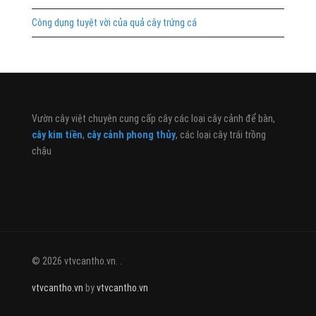
Công dụng tuyệt vời của quả cây trứng cá
Vườn cây việt chuyên cung cấp cây các loại cây cảnh để bàn,
cây kim tiền
,
cây cảnh phong thủy
, các loại cây trái trồng
chậu
© 2026 vtvcantho.vn. .
vtvcantho.vn
by
vtvcantho.vn