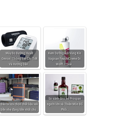
Máy Đo Đường Huyết
Kem Dưỡng Ẩm Vùng Kín
Omron: Thông Tin Chi Tiết
Vagisan FeuchtCreme Dr.
Và Hướng Dẫn…
Wolff – Giải…
So sánh Siro ho Prospan
Đâu là lựa chọn chất liệu vali
người lớn và Thiên Môn Bổ
bền nhẹ đáng tiền nhất cho…
Phổi…