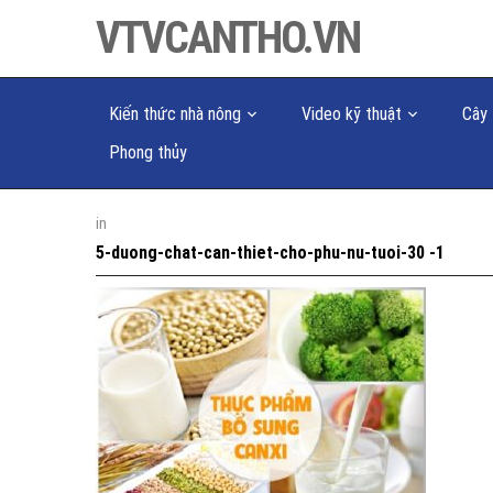
VTVCANTHO.VN
Kiến thức nhà nông
Video kỹ thuật
Cây 
Phong thủy
in
5-duong-chat-can-thiet-cho-phu-nu-tuoi-30 -1