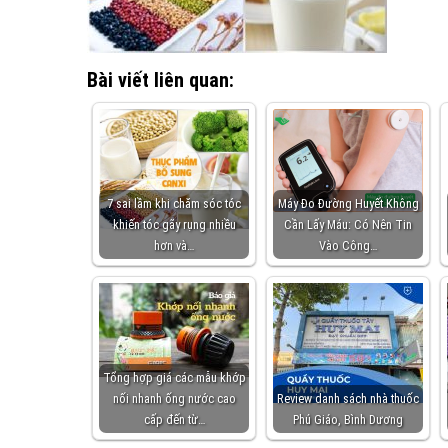
Bài viết liên quan:
7 sai lầm khi chăm sóc tóc
Máy Đo Đường Huyết Không
khiến tóc gãy rụng nhiều
Cần Lấy Máu: Có Nên Tin
hơn và…
Vào Công…
Tổng hợp giá các mẫu khớp
nối nhanh ống nước cao
Review danh sách nhà thuốc
cấp đến từ…
Phú Giáo, Bình Dương