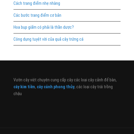
Cách trang điểm nhẹ nhàng
Các bước trang điểm cơ bản
Hoa bụp giấm có phải là thần dược?
Công dụng tuyệt vời của quả cây trứng cá
Vườn cây việt chuyên cung cấp cây các loại cây cảnh để bàn,
cây kim tiền
,
cây cảnh phong thủy
, các loại cây trái trồng
chậu