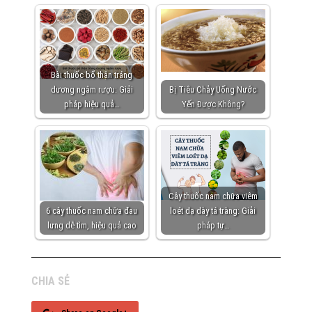
Bài thuốc bổ thận tráng
dương ngâm rượu: Giải
Bị Tiêu Chảy Uống Nước
pháp hiệu quả…
Yến Được Không?
Cây thuốc nam chữa viêm
6 cây thuốc nam chữa đau
loét dạ dày tá tràng: Giải
lưng dễ tìm, hiệu quả cao
pháp tự…
CHIA SẺ