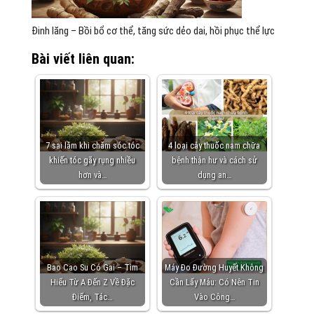
Đinh lăng – Bồi bổ cơ thể, tăng sức dẻo dai, hồi phục thể lực
Bài viết liên quan:
7 sai lầm khi chăm sóc tóc
4 loại cây thuốc nam chữa
khiến tóc gãy rụng nhiều
bệnh thận hư và cách sử
hơn và…
dụng an…
Bao Cao Su Có Gai – Tìm
Máy Đo Đường Huyết Không
Hiểu Từ A Đến Z Về Đặc
Cần Lấy Máu: Có Nên Tin
Điểm, Tác…
Vào Công…