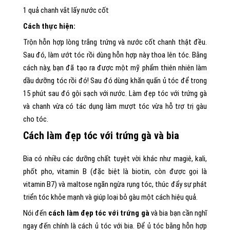
1 quả chanh vắt lấy nước cốt
Cách thực hiện:
Trộn hỗn hợp lòng trắng trứng và nước cốt chanh thật đều.
Sau đó, làm ướt tóc rồi dùng hỗn hợp này thoa lên tóc. Bằng
cách này, bạn đã tạo ra được một mỹ phẩm thiên nhiên làm
dầu dưỡng tóc rồi đó! Sau đó dùng khăn quấn ủ tóc để trong
15 phút sau đó gội sạch với nước. Làm đẹp tóc với trứng gà
và chanh vừa có tác dụng làm mượt tóc vừa hỗ trợ trị gàu
cho tóc.
Cách làm đẹp tóc với trứng gà và bia
Bia có nhiều các dưỡng chất tuyệt vời khác như magiê, kali,
phốt pho, vitamin B (đặc biệt là biotin, còn được gọi là
vitamin B7) và maltose ngăn ngừa rụng tóc, thúc đẩy sự phát
triển tóc khỏe mạnh và giúp loại bỏ gàu một cách hiệu quả.
Nói đến
cách làm đẹp tóc với trứng gà
và bia bạn cần nghĩ
ngay đến chính là cách ủ tóc với bia. Để ủ tóc bằng hỗn hợp