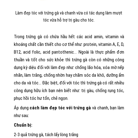
Làm đẹp tóc với trứng gà và chanh vừa có tác dụng làm mượt
tóc vừa hỗ trợ trị gàu cho tóc.
Trong trứng gà có chứa hầu hết các acid amin, vitamin và
khoáng chất cần thiết cho cơ thể như: protein, vitamin A, E, D,
B12, acid folic, acid pantothenic… Ngoài là thực phẩm đơn
thuần và tốt cho sức khỏe thì trứng gà còn có những công
dụng kỳ diệu đối với làm đẹp như: chống lão hóa, xóa mờ nếp
nhăn, làm trắng, chống nhờn hay chăm sóc da khô, dưỡng ẩm
cho da và tóc… Đặc biệt, đối với tóc thì trứng gà có rất nhiều
công dụng hữu ích bạn nên biết như: trị gàu, chống rụng tóc,
phục hồi tóc hư tổn, chẻ ngọn.
Áp dụng
cách làm đẹp tóc với trứng gà
và chanh, bạn làm
như sau:
Chuẩn bị:
2-3 quả trứng gà, tách lấy lòng trắng