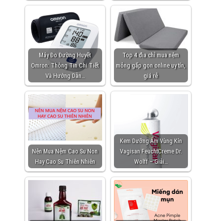
Máy Đo Đường Huyết
Top 4 địa chỉ mua nệm
Omron: Thông Tin Chi Tiết
mỏng gấp gọn online uy tín,
Và Hướng Dẫn…
giá rẻ
Kem Dưỡng Ẩm Vùng Kín
Nên Mua Nệm Cao Su Non
Vagisan FeuchtCreme Dr.
Hay Cao Su Thiên Nhiên
Wolff – Giải…