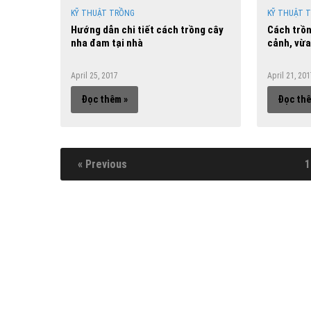
KỸ THUẬT TRỒNG
KỸ THUẬT 
Hướng dẫn chi tiết cách trồng cây
Cách trồn
nha đam tại nhà
cảnh, vừa
April 25, 2017
April 21, 20
Đọc thêm »
Đọc thê
« Previous
1