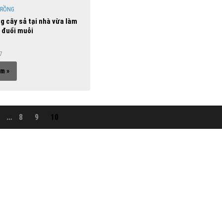
TRỒNG
g cây sả tại nhà vừa làm
 đuổi muỗi
17
m »
…
8
9
10